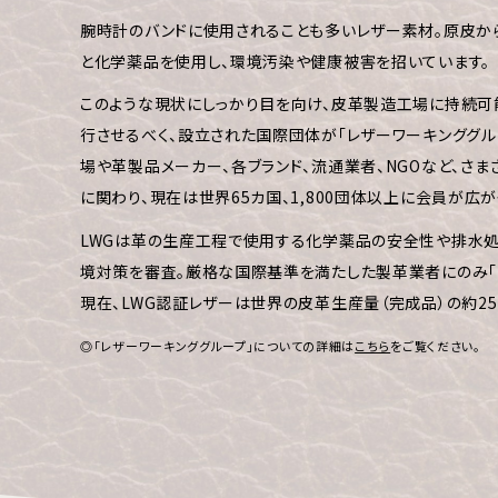
腕時計のバンドに使用されることも多いレザー素材。原皮か
と化学薬品を使用し、環境汚染や健康被害を招いています。
このような現状にしっかり目を向け、皮革製造工場に持続
行させるべく、設立された国際団体が「レザーワーキンググルー
場や革製品メーカー、各ブランド、流通業者、NGOなど、さ
に関わり、現在は世界65カ国、1,800団体以上に会員が広が
LWGは革の生産工程で使用する化学薬品の安全性や排水処
境対策を審査。厳格な国際基準を満たした製革業者にのみ「L
現在、LWG認証レザーは世界の皮革生産量（完成品）の約2
◎「レザーワーキンググループ」についての詳細は
こちら
をご覧ください。