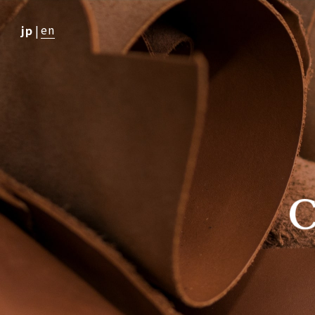
en
jp
|