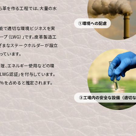
ら革を作る工程では、大量の水
可能で適切な環境ビジネスを実
プ（LWG）」です。皮革製造工
まざまなステークホルダーが設立
っています。
理、エネルギー使用などの環
WG認証」を付与しています。
5％を占めると推定されます。