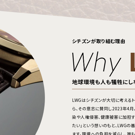
シチズンが取り組む理由
地球環境も人も犠牲にし
LWGはシチズンが大切に考える
ら、その意志に賛同し2023年4
染や人権侵害、健康被害に加担す
たい」という想いのもと、LWGの
ます。環境への負担を減らし、誰