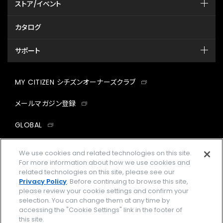
ストア/イベント
カタログ
サポート
MY CITIZEN シチズンオーナーズクラブ
メールマガジン登録
GLOBAL
facebook
instagram
twitter
yout
We use cookies and related technologies on this site.
For more information about how we use cookies and
related technologies on this site, please see our
Privacy Policy
. Before continuing to browse this site,
please review your cookie settings and confirm your
企業情報
ご利用規約
selection. You can change them at any time by
accessing the "Cookie Settings" link in the footer of
プライバシーポリシー
Cookies Settings
this site.