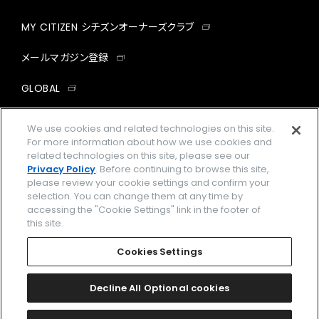
MY CITIZEN シチズンオーナーズクラブ
メールマガジン登録
GLOBAL
facebook
instagram
twitter
yout
We use cookies and related technologies on this site.
For more information about how we use cookies and
related technologies on this site, please see our
Privacy Policy
. Before continuing to browse this site,
please review your cookie settings and confirm your
企業情報
ご利用規約
selection. You can change them at any time by
accessing the "Cookie Settings" link in the footer of
プライバシーポリシー
Cookies Settings
this site.
特定商取引法に基づく表示
Cookies Settings
Amazon PayはAmazon.com, Inc.またはその関連会社の商標です。
楽天ペイは楽天株式会社の登録商標です。
Decline All Optional cookies