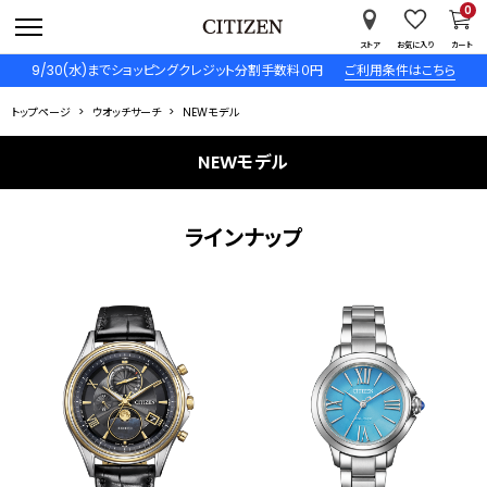
0
ストア
お気に入り
カート
9/30(水)までショッピングクレジット分割手数料０円
ご利用条件はこちら
トップページ
ウオッチサーチ
NEWモデル
NEWモデル
ラインナップ