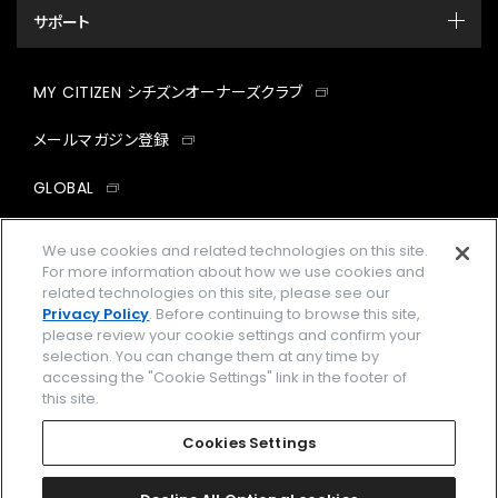
サポート
MY CITIZEN シチズンオーナーズクラブ
メールマガジン登録
GLOBAL
facebook
instagram
twitter
yout
We use cookies and related technologies on this site.
For more information about how we use cookies and
related technologies on this site, please see our
Privacy Policy
. Before continuing to browse this site,
please review your cookie settings and confirm your
企業情報
ご利用規約
selection. You can change them at any time by
accessing the "Cookie Settings" link in the footer of
プライバシーポリシー
Cookies Settings
this site.
特定商取引法に基づく表示
Cookies Settings
Amazon PayはAmazon.com, Inc.またはその関連会社の商標です。
楽天ペイは楽天株式会社の登録商標です。