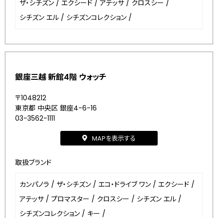
ザ・シチズン
/
エクシード
/
アテッサ
/
クロスシー
/
シチズン エル
/
シチズンコレクション
/
銀座三越 新館4階 ウォッチ
〒1048212
東京都 中央区 銀座4-6-16
03-3562-1111
MAPを表示する
取扱ブランド
カンパノラ
/
ザ・シチズン
/
エコ・ドライブ ワン
/
エクシード
/
アテッサ
/
プロマスター
/
クロスシー
/
シチズン エル
/
シチズンコレクション
/
キー
/