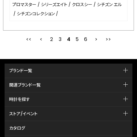
プロマスター
/
シリーズエイト
/
クロスシー
/
シチズン エル
/
シチズンコレクション
/
2
3
最初
4
前
5
6
次
ブランド一覧
関連ブランド一覧
時計を探す
ストア/イベント
カタログ