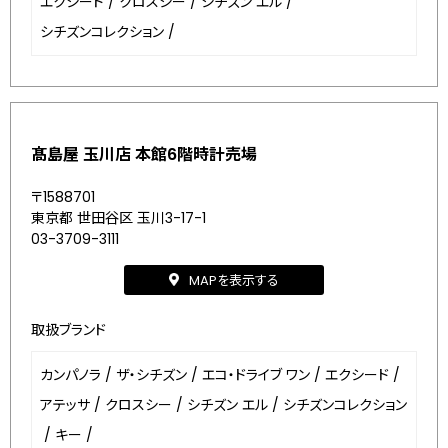
エクシード
/
クロスシー
/
シチズン エル
/
シチズンコレクション
/
髙島屋 玉川店 本館6階時計売場
〒1588701
東京都 世田谷区 玉川3-17-1
03-3709-3111
MAPを表示する
取扱ブランド
カンパノラ
/
ザ・シチズン
/
エコ・ドライブ ワン
/
エクシード
/
アテッサ
/
クロスシー
/
シチズン エル
/
シチズンコレクション
/
キー
/