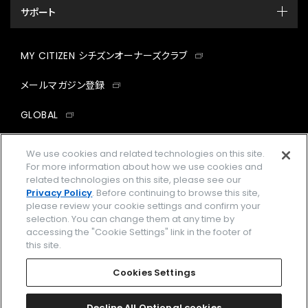
サポート
MY CITIZEN シチズンオーナーズクラブ
メールマガジン登録
GLOBAL
facebook
instagram
twitter
yout
We use cookies and related technologies on this site.
For more information about how we use cookies and
related technologies on this site, please see our
Privacy Policy
. Before continuing to browse this site,
please review your cookie settings and confirm your
企業情報
ご利用規約
selection. You can change them at any time by
accessing the "Cookie Settings" link in the footer of
プライバシーポリシー
Cookies Settings
this site.
特定商取引法に基づく表示
Cookies Settings
Amazon PayはAmazon.com, Inc.またはその関連会社の商標です。
楽天ペイは楽天株式会社の登録商標です。
Decline All Optional cookies