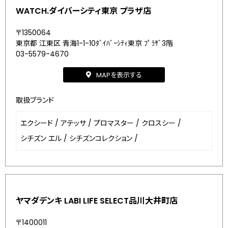
WATCH.ダイバーシティ東京 プラザ店
〒1350064
東京都 江東区 青海1-1-10ﾀﾞｲﾊﾞｰｼﾃｨ東京 ﾌﾟﾗｻﾞ3階
03-5579-4670
MAPを表示する
取扱ブランド
エクシード
/
アテッサ
/
プロマスター
/
クロスシー
/
シチズン エル
/
シチズンコレクション
/
ヤマダデンキ LABI LIFE SELECT品川大井町店
〒1400011