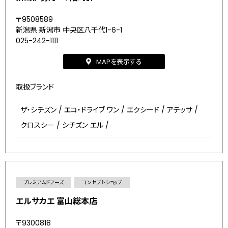
〒9508589
新潟県 新潟市 中央区八千代1-6-1
025-242-1111
MAPを表示する
取扱ブランド
ザ・シチズン
/
エコ・ドライブ ワン
/
エクシード
/
アテッサ
/
クロスシー
/
シチズン エル
/
プレミアムドアーズ
コンセプトショップ
エルサカエ 富山総本店
〒9300818