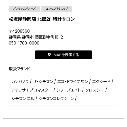
プレミアムドアーズ
コンセプトショップ
松坂屋静岡店 北館2F 時計サロン
〒4208560
静岡県 静岡市 葵区御幸町10-2
050-1783-0000
MAPを表示する
取扱ブランド
カンパノラ
/
ザ・シチズン
/
エコ・ドライブ ワン
/
エクシード
/
アテッサ
/
プロマスター
/
シリーズエイト
/
クロスシー
/
シチズン エル
/
シチズンコレクション
/