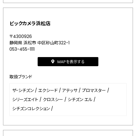
ビックカメラ浜松店
〒4300926
静岡県 浜松市 中区砂山町322-1
053-455-1111
MAPを表示する
取扱ブランド
ザ・シチズン
/
エクシード
/
アテッサ
/
プロマスター
/
シリーズエイト
/
クロスシー
/
シチズン エル
/
シチズンコレクション
/