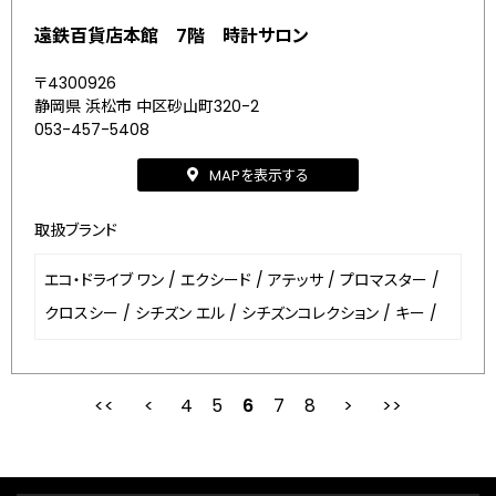
遠鉄百貨店本館 7階 時計サロン
〒4300926
静岡県 浜松市 中区砂山町320-2
053-457-5408
MAPを表示する
取扱ブランド
エコ・ドライブ ワン
/
エクシード
/
アテッサ
/
プロマスター
/
クロスシー
/
シチズン エル
/
シチズンコレクション
/
キー
/
4
5
最初
6
前
7
8
次