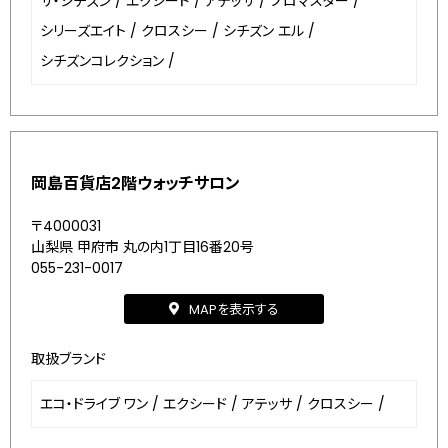
ザ・シチズン
/
エクシード
/
アテッサ
/
プロマスター
/
シリーズエイト
/
クロスシー
/
シチズン エル
/
シチズンコレクション
/
岡島百貨店2階ウォッチサロン
〒4000031
山梨県 甲府市 丸の内1丁目16番20号
055-231-0017
MAPを表示する
取扱ブランド
エコ・ドライブ ワン
/
エクシード
/
アテッサ
/
クロスシー
/