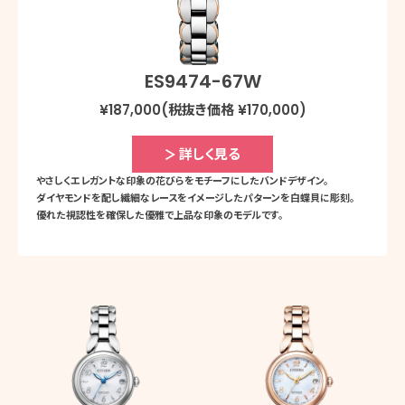
ES9474-67W
¥187,000(税抜き価格 ¥170,000)
詳しく見る
やさしくエレガントな印象の
花びらをモチーフにした
バンドデザイン。
ダイヤモンドを配し
繊細なレースを
イメージした
パターンを
白蝶貝に彫刻。
優れた視認性を
確保した優雅で
上品な印象の
モデルです。