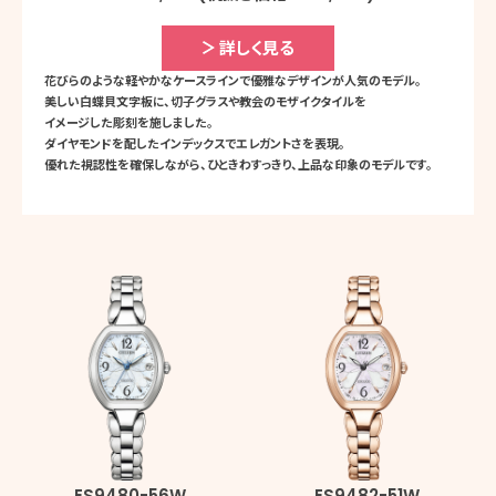
詳しく見る
花びらのような軽やかな
ケースラインで
優雅なデザインが
人気のモデル。
美しい白蝶貝文字板に、
切子グラスや教会の
モザイクタイルを
イメージした彫刻を施しました。
ダイヤモンドを配した
インデックスで
エレガントさを
表現。
優れた視認性を確保しながら、
ひときわすっきり、
上品な印象のモデルです。
ES9480-56W
ES9482-51W