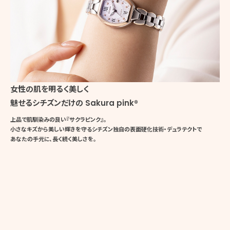
女性の肌を明るく美しく
魅せるシチズンだけの Sakura pink®
上品で肌馴染みの良い『サクラピンク』。
小さなキズから美しい輝きを守る
シチズン独自の
表面硬化技術・
デュラテクトで
あなたの手元に、
長く続く美しさを。