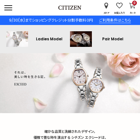
0
ストア
お気に入り
カート
9/30(水)までショッピングクレジット分割手数料０円
ご利用条件はこちら
Ladies Model
Pair Model
確かな品質と洗練されたデザイン。
優雅で豊な時を演出する シチズン エクシードは、