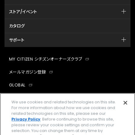
ストア/イベント
カタログ
サポート
MY CITIZEN シチズンオーナーズクラブ
メールマガジン登録
GLOBAL
facebook
instagram
twitter
yout
We use cookies and related technologies on this site.
For more information about how we use cookies and
related technologies on this site, please see our
Privacy Policy
. Before continuing to browse this site,
please review your cookie settings and confirm your
企業情報
ご利用規約
selection. You can change them at any time by