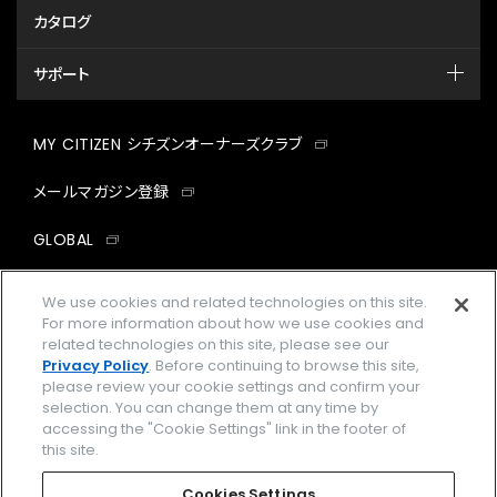
カタログ
サポート
MY CITIZEN シチズンオーナーズクラブ
メールマガジン登録
GLOBAL
facebook
instagram
twitter
yout
We use cookies and related technologies on this site.
For more information about how we use cookies and
related technologies on this site, please see our
Privacy Policy
. Before continuing to browse this site,
please review your cookie settings and confirm your
企業情報
ご利用規約
selection. You can change them at any time by
accessing the "Cookie Settings" link in the footer of
プライバシーポリシー
Cookies Settings
this site.
特定商取引法に基づく表示
Cookies Settings