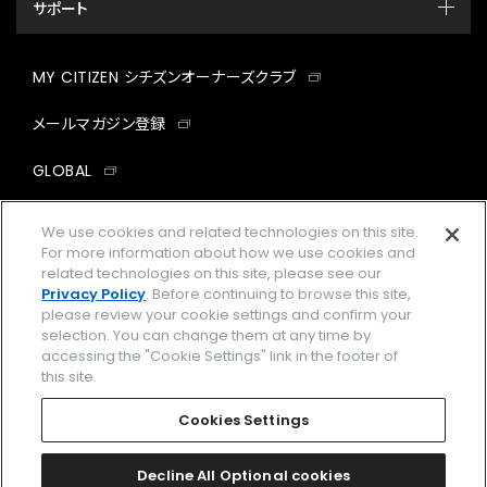
サポート
MY CITIZEN シチズンオーナーズクラブ
メールマガジン登録
GLOBAL
facebook
instagram
twitter
yout
We use cookies and related technologies on this site.
For more information about how we use cookies and
related technologies on this site, please see our
Privacy Policy
. Before continuing to browse this site,
please review your cookie settings and confirm your
企業情報
ご利用規約
selection. You can change them at any time by
accessing the "Cookie Settings" link in the footer of
プライバシーポリシー
Cookies Settings
this site.
特定商取引法に基づく表示
Cookies Settings
Amazon PayはAmazon.com, Inc.またはその関連会社の商標です。
楽天ペイは楽天株式会社の登録商標です。
Decline All Optional cookies