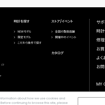
時計を探す
ストア/イベント
サポ
時計
NEWモデル
全国の取扱店舗
限定モデル
開催中のイベント
修理
こだわり条件で探す
お買
カタログ
よく
お問
ア
MY
メー
e information about how we use cookies and
GLO
. Before continuing to browse this site, please