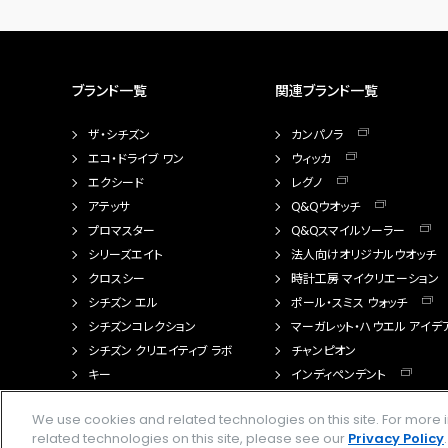
ブランド一覧
関連ブランド一覧
ザ・シチズン
カンパノラ
エコ・ドライブ ワン
ウィッカ
エクシード
レグノ
アテッサ
Q&Qウオッチ
プロマスター
Q&Qスマイルソーラー
シリーズエイト
法人向けオリジナルウオッチ
クロスシー
時計工房 マイクリエーション
シチズン エル
ポール・スミス ウォッチ
シチズンコレクション
マーガレット・ハウエル アイデ
シチズン クリエイティブ ラボ
チャンピオン
キー
インディペンデント
FTS（カスタマイズ腕時計）
We use cookies and related technologies on this site. For mor
related technologies on this site, please see our
Privacy Policy