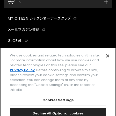
サポート
MY CITIZEN シチズンオーナーズクラブ
メールマガジン登録
GLOBAL
facebook
instagram
twitter
yout
We use cookies and related technologies on this site.
For more information about how we use cookies and
related technologies on this site, please see our
Privacy Policy
. Before continuing to browse this site,
please review your cookie settings and confirm your
企業情報
ご利用規約
selection. You can change them at any time by
accessing the "Cookie Settings" link in the footer of
プライバシーポリシー
Cookies Settings
this site.
特定商取引法に基づく表示
Cookies Settings
Amazon PayはAmazon.com, Inc.またはその関連会社の商標です。
楽天ペイは楽天株式会社の登録商標です。
Decline All Optional cookies