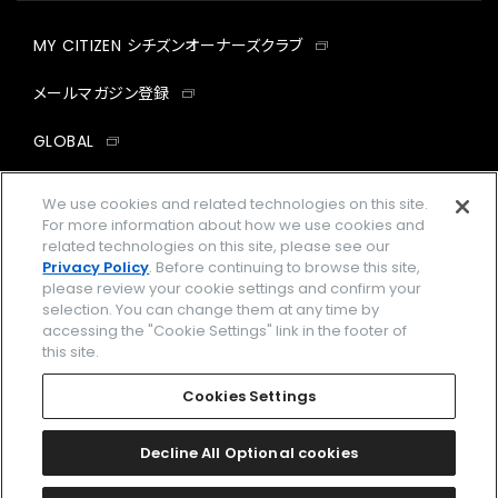
MY CITIZEN シチズンオーナーズクラブ
メールマガジン登録
GLOBAL
facebook
instagram
twitter
yout
We use cookies and related technologies on this site.
For more information about how we use cookies and
related technologies on this site, please see our
Privacy Policy
. Before continuing to browse this site,
please review your cookie settings and confirm your
企業情報
ご利用規約
selection. You can change them at any time by
accessing the "Cookie Settings" link in the footer of
プライバシーポリシー
Cookies Settings
this site.
特定商取引法に基づく表示
Cookies Settings
Amazon PayはAmazon.com, Inc.またはその関連会社の商標です。
楽天ペイは楽天株式会社の登録商標です。
Decline All Optional cookies