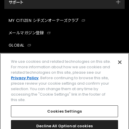
サポート
MY CITIZEN シチズンオーナーズクラブ
メールマガジン登録
GLOBAL
facebook
instagram
twitter
yout
We use cookies and related technologies on this site.
For more information about how we use cookies and
related technologies on this site, please see our
Privacy Policy
. Before continuing to browse this site,
please review your cookie settings and confirm your
企業情報
ご利用規約
selection. You can change them at any time by
accessing the "Cookie Settings" link in the footer of
プライバシーポリシー
Cookies Settings
this site.
特定商取引法に基づく表示
Cookies Settings
Amazon PayはAmazon.com, Inc.またはその関連会社の商標です。
楽天ペイは楽天株式会社の登録商標です。
Decline All Optional cookies