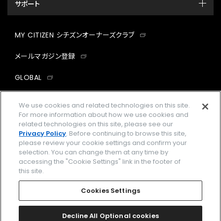
サポート
MY CITIZEN シチズンオーナーズクラブ
メールマガジン登録
GLOBAL
facebook
instagram
twitter
yout
We use cookies and related technologies on this site.
For more information about how we use cookies and
related technologies on this site, please see our
Privacy Policy
. Before continuing to browse this site,
please review your cookie settings and confirm your
企業情報
ご利用規約
selection. You can change them at any time by
accessing the "Cookie Settings" link in the footer of
プライバシーポリシー
Cookies Settings
this site.
特定商取引法に基づく表示
Cookies Settings
Amazon PayはAmazon.com, Inc.またはその関連会社の商標です。
楽天ペイは楽天株式会社の登録商標です。
Decline All Optional cookies