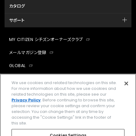
カタログ
サポート
MY CITIZEN シチズンオーナーズクラブ
メールマガジン登録
GLOBAL
facebook
instagram
twitter
yout
We use cookies and related technologies on this site.
For more information about how we use cookies and
related technologies on this site, please see our
Privacy Policy
. Before continuing to browse this site,
please review your cookie settings and confirm your
企業情報
ご利用規約
selection. You can change them at any time by
accessing the "Cookie Settings" link in the footer of
プライバシーポリシー
Cookies Settings
this site.
特定商取引法に基づく表示
Cookies Settings