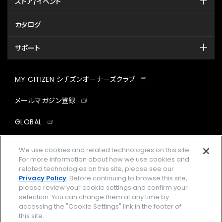
ストア/イベント
カタログ
サポート
MY CITIZEN シチズンオーナーズクラブ
メールマガジン登録
GLOBAL
facebook
instagram
twitter
yout
We use cookies and related technologies on this site.
For more information about how we use cookies and
related technologies on this site, please see our
Privacy Policy
. Before continuing to browse this site,
please review your cookie settings and confirm your
企業情報
ご利用規約
selection. You can change them at any time by
accessing the "Cookie Settings" link in the footer of
プライバシーポリシー
Cookies Settings
this site.