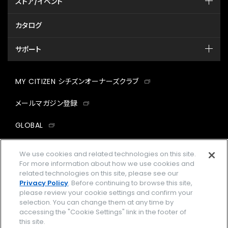
ストア/イベント
カタログ
サポート
MY CITIZEN シチズンオーナーズクラブ
メールマガジン登録
GLOBAL
facebook
instagram
twitter
yout
We use cookies and related technologies on this site.
For more information about how we use cookies and
related technologies on this site, please see our
Privacy Policy
. Before continuing to browse this site,
please review your cookie settings and confirm your
企業情報
ご利用規約
selection. You can change them at any time by
accessing the "Cookie Settings" link in the footer of
プライバシーポリシー
Cookies Settings
this site.