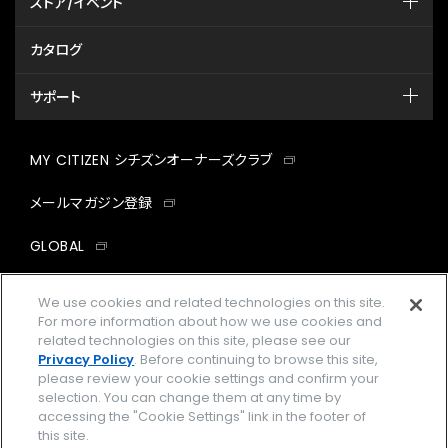
ストア/イベント
カタログ
サポート
MY CITIZEN シチズンオーナーズクラブ
メールマガジン登録
GLOBAL
facebook
instagram
twitter
yout
We use cookies and related technologies on this site.
For more information about how we use cookies and
related technologies on this site, please see our
Privacy Policy
. Before continuing to browse this site,
please review your cookie settings and confirm your
企業情報
ご利用規約
selection. You can change them at any time by
accessing the "Cookie Settings" link in the footer of
プライバシーポリシー
Cookies Settings
this site.