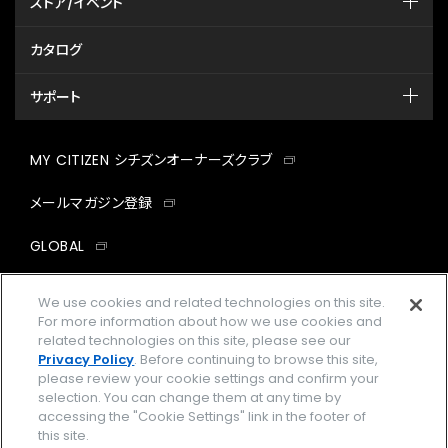
ストア/イベント
カタログ
サポート
MY CITIZEN シチズンオーナーズクラブ
メールマガジン登録
GLOBAL
facebook
instagram
twitter
yout
We use cookies and related technologies on this site.
For more information about how we use cookies and
related technologies on this site, please see our
Privacy Policy
. Before continuing to browse this site,
please review your cookie settings and confirm your
企業情報
ご利用規約
selection. You can change them at any time by
accessing the "Cookie Settings" link in the footer of
プライバシーポリシー
Cookies Settings
this site.