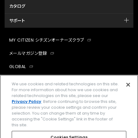
カタログ
サポート
MY CITIZEN シチズンオーナーズクラブ
メールマガジン登録
GLOBAL
facebook
instagram
twitter
yout
We use cookies and related technologies on this site.
For more information about how we use cookies and
related technologies on this site, please see our
Privacy Policy
. Before continuing to browse this site,
please review your cookie settings and confirm your
企業情報
ご利用規約
selection. You can change them at any time by
accessing the "Cookie Settings" link in the footer of
プライバシーポリシー
Cookies Settings
this site.
特定商取引法に基づく表示
Cookies Settings