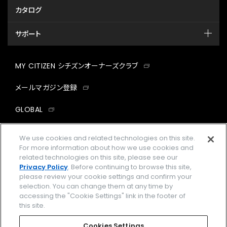
カタログ
サポート
MY CITIZEN シチズンオーナーズクラブ
メールマガジン登録
GLOBAL
facebook
instagram
twitter
yout
We use cookies and related technologies on this site.
For more information about how we use cookies and
related technologies on this site, please see our
Privacy Policy
. Before continuing to browse this site,
please review your cookie settings and confirm your
企業情報
ご利用規約
selection. You can change them at any time by
accessing the "Cookie Settings" link in the footer of
プライバシーポリシー
Cookies Settings
this site.
特定商取引法に基づく表示
Cookies Settings