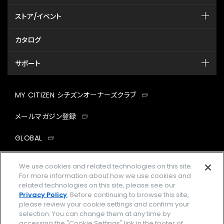
ストア/イベント
カタログ
サポート
MY CITIZEN シチズンオーナーズクラブ
メールマガジン登録
GLOBAL
facebook
instagram
twitter
yout
We use cookies and related technologies on this site.
For more information about how we use cookies and
related technologies on this site, please see our
Privacy Policy
. Before continuing to browse this site,
please review your cookie settings and confirm your
企業情報
ご利用規約
selection. You can change them at any time by
accessing the "Cookie Settings" link in the footer of