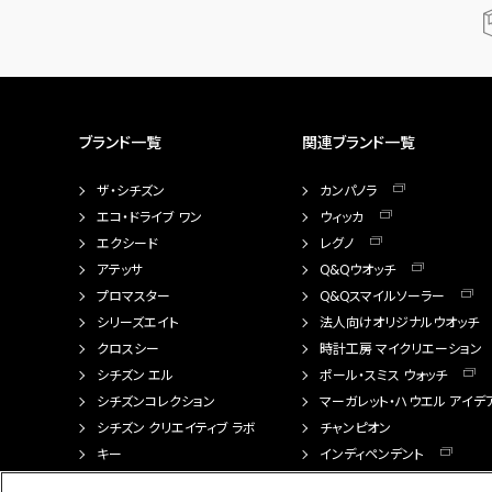
ブランド一覧
関連ブランド一覧
ザ・シチズン
カンパノラ
エコ・ドライブ ワン
ウィッカ
エクシード
レグノ
アテッサ
Q&Qウオッチ
プロマスター
Q&Qスマイルソーラー
シリーズエイト
法人向けオリジナルウオッチ
クロスシー
時計工房 マイクリエーション
シチズン エル
ポール・スミス ウォッチ
シチズンコレクション
マーガレット・ハウエル アイデ
シチズン クリエイティブ ラボ
チャンピオン
キー
インディペンデント
FTS（カスタマイズ腕時計）