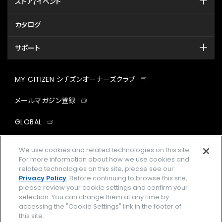
ストア/イベント
カタログ
サポート
MY CITIZEN シチズンオーナーズクラブ
メールマガジン登録
GLOBAL
facebook
instagram
twitter
yout
We use cookies and related technologies on this site.
For more information about how we use cookies and
related technologies on this site, please see our
Privacy Policy
. Before continuing to browse this site,
please review your cookie settings and confirm your
企業情報
ご利用規約
selection. You can change them at any time by
accessing the "Cookie Settings" link in the footer of
プライバシーポリシー
Cookies Settings
this site.