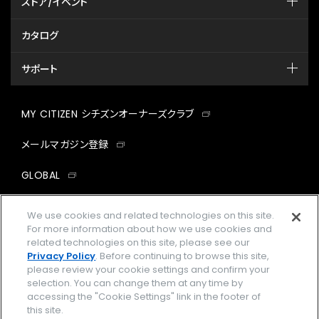
ストア/イベント
カタログ
サポート
MY CITIZEN シチズンオーナーズクラブ
メールマガジン登録
GLOBAL
facebook
instagram
twitter
yout
We use cookies and related technologies on this site.
For more information about how we use cookies and
related technologies on this site, please see our
Privacy Policy
. Before continuing to browse this site,
please review your cookie settings and confirm your
企業情報
ご利用規約
selection. You can change them at any time by
accessing the "Cookie Settings" link in the footer of
プライバシーポリシー
Cookies Settings
this site.