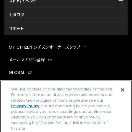
ストア/イベント
カタログ
サポート
MY CITIZEN シチズンオーナーズクラブ
メールマガジン登録
GLOBAL
facebook
instagram
twitter
yout
We use cookies and related technologies on this site.
For more information about how we use cookies and
related technologies on this site, please see our
Privacy Policy
. Before continuing to browse this site,
please review your cookie settings and confirm your
企業情報
ご利用規約
selection. You can change them at any time by
accessing the "Cookie Settings" link in the footer of
プライバシーポリシー
Cookies Settings
this site.