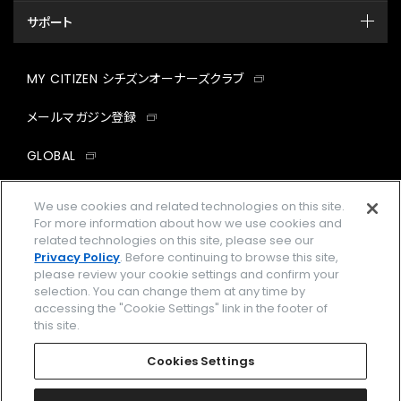
サポート
MY CITIZEN シチズンオーナーズクラブ
メールマガジン登録
GLOBAL
facebook
instagram
twitter
yout
We use cookies and related technologies on this site.
For more information about how we use cookies and
related technologies on this site, please see our
Privacy Policy
. Before continuing to browse this site,
please review your cookie settings and confirm your
企業情報
ご利用規約
selection. You can change them at any time by
accessing the "Cookie Settings" link in the footer of
プライバシーポリシー
Cookies Settings
this site.
特定商取引法に基づく表示
Cookies Settings
Amazon PayはAmazon.com, Inc.またはその関連会社の商標です。
楽天ペイは楽天株式会社の登録商標です。