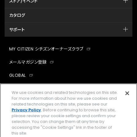
ストア/イベント
カタログ
サポート
MY CITIZEN シチズンオーナーズクラブ
メールマガジン登録
GLOBAL
facebook
instagram
twitter
yout
We use cookies and related technologies on this site.
For more information about how we use cookies and
related technologies on this site, please see our
Privacy Policy
. Before continuing to browse this site,
please review your cookie settings and confirm your
企業情報
ご利用規約
selection. You can change them at any time by
accessing the "Cookie Settings" link in the footer of
プライバシーポリシー
Cookies Settings
this site.