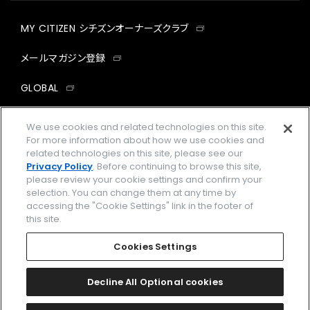
MY CITIZEN シチズンオーナーズクラブ
メールマガジン登録
GLOBAL
facebook
instagram
twitter
yout
We use cookies and related technologies on this site.
For more information about how we use cookies and
related technologies on this site, please see our
Privacy Policy
. Before continuing to browse this site,
please review your cookie settings and confirm your
企業情報
ご利用規約
selection. You can change them at any time by
accessing the "Cookie Settings" link in the footer of
プライバシーポリシー
Cookies Settings
this site.
特定商取引法に基づく表示
Cookies Settings
Amazon PayはAmazon.com, Inc.またはその関連会社の商標です。
楽天ペイは楽天株式会社の登録商標です。
Decline All Optional cookies