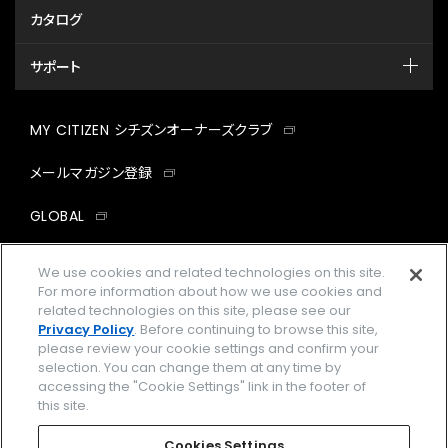
カタログ
サポート
MY CITIZEN シチズンオーナーズクラブ
メールマガジン登録
GLOBAL
facebook
instagram
twitter
yout
We use cookies and related technologies on this site.
For more information about how we use cookies and
related technologies on this site, please see our
Privacy Policy
. Before continuing to browse this site,
please review your cookie settings and confirm your
企業情報
ご利用規約
selection. You can change them at any time by
accessing the "Cookie Settings" link in the footer of
プライバシーポリシー
Cookies Settings
this site.
特定商取引法に基づく表示
Cookies Settings