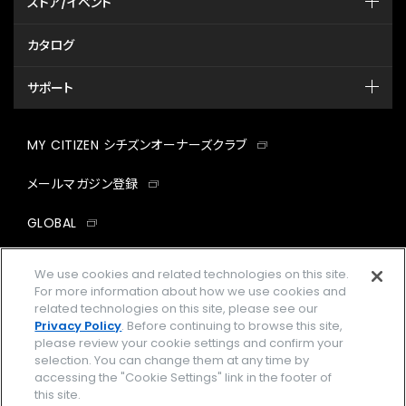
ストア/イベント
カタログ
サポート
MY CITIZEN シチズンオーナーズクラブ
メールマガジン登録
GLOBAL
facebook
instagram
twitter
yout
We use cookies and related technologies on this site.
For more information about how we use cookies and
related technologies on this site, please see our
Privacy Policy
. Before continuing to browse this site,
please review your cookie settings and confirm your
企業情報
ご利用規約
selection. You can change them at any time by
accessing the "Cookie Settings" link in the footer of
プライバシーポリシー
Cookies Settings
this site.