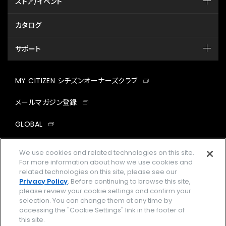
ストア/イベント
カタログ
サポート
MY CITIZEN シチズンオーナーズクラブ
メールマガジン登録
GLOBAL
facebook
instagram
twitter
yout
We use cookies and related technologies on this site.
For more information about how we use cookies and
related technologies on this site, please see our
Privacy Policy
. Before continuing to browse this site,
please review your cookie settings and confirm your
企業情報
ご利用規約
selection. You can change them at any time by
accessing the "Cookie Settings" link in the footer of
プライバシーポリシー
Cookies Settings
this site.