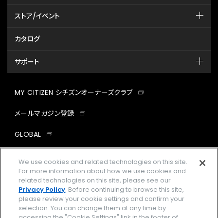
ストア/イベント
カタログ
サポート
MY CITIZEN シチズンオーナーズクラブ
メールマガジン登録
GLOBAL
facebook
instagram
twitter
yout
We use cookies and related technologies on this site.
For more information about how we use cookies and
related technologies on this site, please see our
Privacy Policy
. Before continuing to browse this site,
please review your cookie settings and confirm your
企業情報
ご利用規約
selection. You can change them at any time by
accessing the "Cookie Settings" link in the footer of