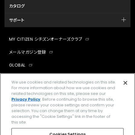
カタログ
サポート
MY CITIZEN シチズンオーナーズクラブ
メールマガジン登録
GLOBAL
facebook
instagram
twitter
yout
We use cookies and related technologies on this site.
For more information about how we use cookies and
related technologies on this site, please see our
Privacy Policy
. Before continuing to browse this site,
please review your cookie settings and confirm your
企業情報
ご利用規約
selection. You can change them at any time by
accessing the "Cookie Settings" link in the footer of
プライバシーポリシー
Cookies Settings
this site.
特定商取引法に基づく表示
Cookies Settings