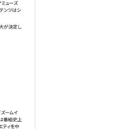
アミューズ
ンテンツはシ
凌大が決定し
「ズームイ
では番組史上
エティを中