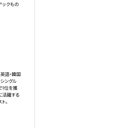
アックもの
・英語・韓国
dシングル
ートで1位を獲
に活躍する
ト。