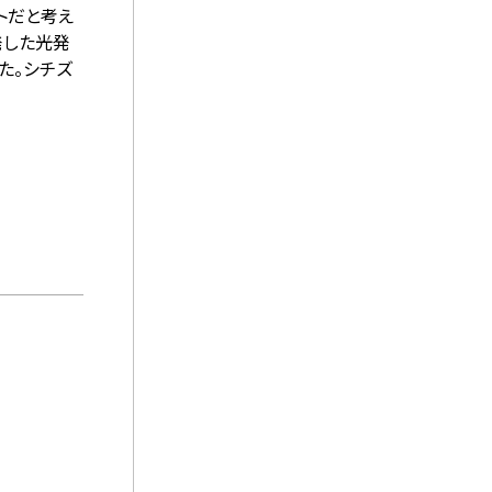
ートだと考え
発した光発
た。シチズ