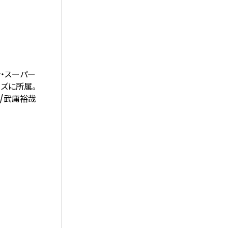
ン・スーパー
ーズに所属。
場駅/武庸裕哉