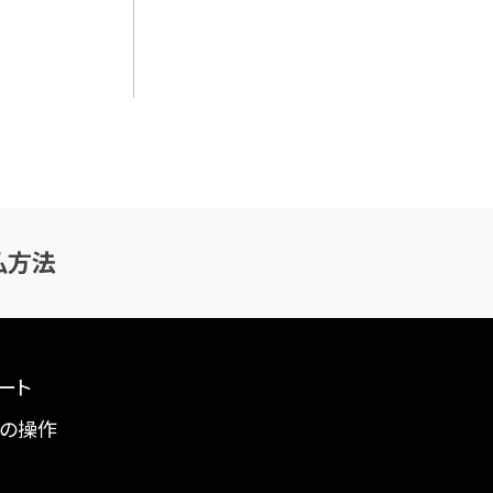
払方法
ート
の操作