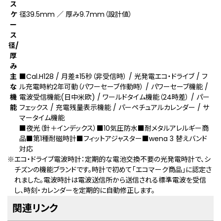
ス
ケ
径39.5mm ／ 厚み9.7mm（設計値）
ー
ス
径/
厚
み
主
■Cal.H128 / 月差±15秒（非受信時） / 光発電エコ・ドライブ / フ
な
ル充電時約2年可動（パワーセーブ作動時） / パワーセーブ機能 /
機
電波受信機能(⽇中⽶欧) / ワールドタイム機能（24時差） / パー
能
フェックス / 充電残量表示機能 / パーペチュアルカレンダー / サ
マータイム機能
■夜光（針＋インデックス）■10気圧防水■耐メタルアレルギー商
品■第1種耐磁時計■フィットアジャスター■wena 3 替えバンド
対応
※エコ・ドライブ電波時計：定期的な電池交換不要の光発電時計で、シ
チズンの機能ブランドです。時計で初めて「エコマーク商品」に認定さ
れました。電波時計は電波送信所から送信される標準電波を受信
し、時刻・カレンダーを定期的に自動修正します。
関連リンク