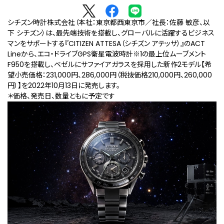
シチズン時計株式会社（本社：東京都西東京市／社長：佐藤 敏彦、以
下 シチズン）は、最先端技術を搭載し、グローバルに活躍するビジネス
マンをサポートする『CITIZEN ATTESA（シチズン アテッサ）』のACT
Lineから、エコ・ドライブGPS衛星電波時計
※1
の最上位ムーブメント
F950を搭載し、ベゼルにサファイアガラスを採用した新作2モデル【希
望小売価格：231,000円、286,000円（税抜価格210,000円、260,000
円）】を2022年10月13日に発売します。
＊価格、発売⽇、数量ともに予定です