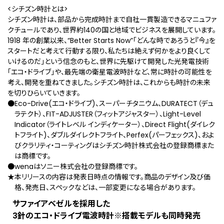
<シチズン時計とは>
シチズン時計は、部品から完成時計まで自社一貫製造できるマニュファ
クチュールであり、世界約140の国と地域でビジネスを展開しています。
1918 年の創業以来、“Better Starts Now”「どんな時であろうと『今』を
スタートだと考えて行動する限り、私たちは絶えず何かをより良くして
いけるのだ」という信念のもと、世界に先駆けて開発した光発電技術
「エコ・ドライブ」や、最先端の衛星電波時計など、常に時計の可能性を
考え、開発を重ねてきました。シチズン時計は、これからも時計の未来
を切りひらいていきます。
●Eco-Drive(エコ・ドライブ)、スーパーチタニウム、DURATECT（デュ
ラテクト）、FIT-ADJUSTER（フィットアジャスター）、Light-Level
Indicator（ライトレベル インディケーター）、Direct Flight(ダイレク
トフライト)、ダブルダイレクトフライト、Perfex(パーフェックス)、およ
びクラリティ・コーティングはシチズン時計株式会社の登録商標また
は商標です。
●wenaはソニー株式会社の登録商標です。
★本リリースの内容は発表日時点の情報です。商品のデザイン及び価
格、発売日、スペックなどは、一部変更になる場合があります。
サファイアベゼルを採用した
3針のエコ・ドライブ電波時計
※
搭載モデルも同時発売