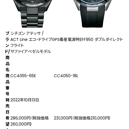
ブ
シチズン アテッサ /
ラ
ACT Line エコ・ドライブGPS衛星電波時計F950 ダブルダイレクト
ン
フライト
ド/
サファイアベゼルモデル
商
品
名
商
CC4055-65E
CC4050-18L
品
番
号
発
2022年10月13日
売
日
希
286,000円（税抜価格
231,000円（税抜価格210,000円）
望
260,000円）