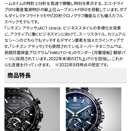
ームタイムの時針と分針を高速で稼働し時刻を表示する、エコ・ドライ
ブGPS衛星電波時計の最上位ムーブメントF950を搭載しています。ダブ
ルダイレクトフライト
※5
や1/20秒クロノグラフ機能なども備えたフル
スペックモデルです。
『シチズン アテッサ』ACT Lineは、ビジネススタイルの多様化を背景
に、アクティブに働くビジネスマンに向けて、スーツスタイル、カジュアル
なシーンのどちらでもマッチするデザイン要素を加えたラインナップで
す。『シチズン アテッサ』でも使用されているスーパーチタニウム™は、
民間月面探査プログラム「HAKUTO-R」のランダー(月着陸船) 脚部パ
ーツに採用されています。2022年末頃の打ち上げ
※
を目指し、これか
らも支援を行っていきます。
※2022年9月時点の想定です。
商品特長