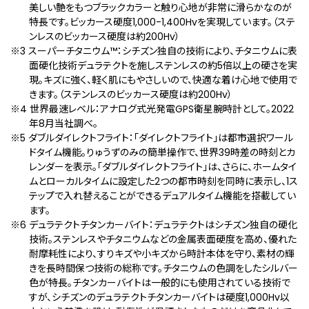
美しい艶をもつブラックカラーと触り心地が非常に滑らかなのが
特長です。ビッカース硬度1,000-1,400Hvを実現しています。（ステ
ンレスのビッカース硬度は約200Hv）
※3 スーパーチタニウム™：シチズン独自の技術により、チタニウムに表
面硬化技術デュラテクトを施しステンレスの約5倍以上の硬さを実
現。キズに強く、軽く肌にもやさしいので、快適な着け心地で使用で
きます。（ステンレスのビッカース硬度は約200Hv）
※4 世界最速レベル：アナログ式光発電GPS衛星腕時計として。2022
年8月当社調べ。
※5 ダブルダイレクトフライト：「ダイレクトフライト」は都市選択ワール
ドタイム機能。りゅうずのみの簡単操作で、世界39時差の時刻とカ
レンダーを表示。「ダブルダイレクトフライト」は、さらに、ホームタイ
ムとローカルタイムに設定した2つの都市時刻を同時に表示し、1ス
テップで入れ替えることができるデュアルタイム機能を搭載してい
ます。
※6 デュラテクトチタンカーバイト：デュラテクトはシチズン独自の硬化
技術。ステンレスやチタニウムなどの金属表面硬度を高め、優れた
耐摩耗性により、すりキズや小キズから時計本体を守り、素材の輝
きを長時間保つ技術の総称です。チタニウムの色調をしたシルバー
色が特長。チタンカーバイトは一般的にも使用されている技術で
すが、シチズンのデュラテクトチタンカーバイトは硬度1,000Hv以