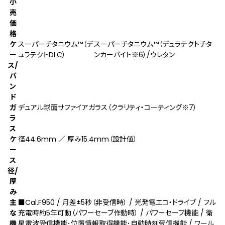
小
売
価
格
ケ
スーパーチタニウム™（デ
スーパーチタニウム™（デュラテクトチタ
ー
ュラテクトDLC）
ンカーバイト
※6
）/ウレタン
ス/
バ
ン
ド
ガ
デュアル球面サファイアガラス（クラリティ・コーティング
※7
）
ラ
ス
ケ
径44.6mm ／ 厚み15.4mm（設計値）
ー
ス
径/
厚
み
主
■Cal.F950 / 月差±5秒（非受信時） / 光発電エコ・ドライブ / フル
な
充電時約5年可動（パワーセーブ作動時） / パワーセーブ機能 / 衛
機
星電波受信機能･位置情報取得機能･自動時刻受信機能 / ワール