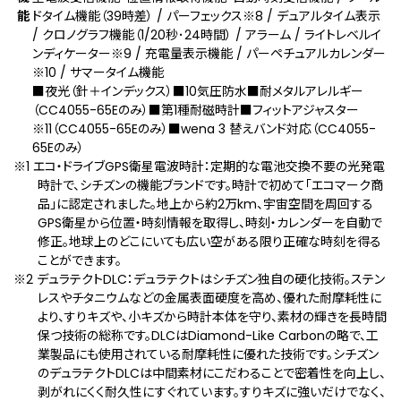
能
ドタイム機能（39時差） / パーフェックス
※8
/ デュアルタイム表示
/ クロノグラフ機能（1/20秒･24時間） / アラーム / ライトレベルイ
ンディケーター
※9
/ 充電量表示機能 / パーペチュアルカレンダー
※10
/ サマータイム機能
■夜光（針＋インデックス）■10気圧防水■耐メタルアレルギー
（CC4055-65Eのみ）■第1種耐磁時計■フィットアジャスター
※11
（CC4055-65Eのみ）■wena 3 替えバンド対応（CC4055-
65Eのみ）
※1 エコ・ドライブGPS衛星電波時計：定期的な電池交換不要の光発電
時計で、シチズンの機能ブランドです。時計で初めて「エコマーク商
品」に認定されました。地上から約2万km、宇宙空間を周回する
GPS衛星から位置・時刻情報を取得し、時刻・カレンダーを自動で
修正。地球上のどこにいても広い空がある限り正確な時刻を得る
ことができます。
※2 デュラテクトDLC：デュラテクトはシチズン独自の硬化技術。ステン
レスやチタニウムなどの金属表面硬度を高め、優れた耐摩耗性に
より、すりキズや、小キズから時計本体を守り、素材の輝きを長時間
保つ技術の総称です。DLCはDiamond-Like Carbonの略で、工
業製品にも使用されている耐摩耗性に優れた技術です。シチズン
のデュラテクトDLCは中間素材にこだわることで密着性を向上し、
剥がれにくく耐久性にすぐれています。すりキズに強いだけでなく、