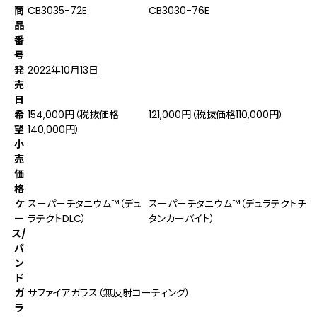
商
CB3035-72E
CB3030-76E
品
番
号
発
2022年10月13日
売
日
希
154,000円（税抜価格
121,000円（税抜価格110,000円）
望
140,000円）
小
売
価
格
ケ
スーパーチタニウム™（デュ
スーパーチタニウム™（デュラテクトチ
ー
ラテクトDLC）
タンカーバイト）
ス/
バ
ン
ド
ガ
サファイアガラス（無反射コーティング）
ラ