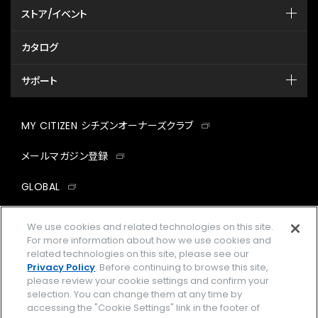
ストア/イベント
カタログ
サポート
MY CITIZEN シチズンオーナーズクラブ
メールマガジン登録
GLOBAL
facebook
instagram
twitter
yout
We use cookies and related technologies on this site.
For more information about how we use cookies and
related technologies on this site, please see our
Privacy Policy
. Before continuing to browse this site,
please review your cookie settings and confirm your
企業情報
ご利用規約
selection. You can change them at any time by
accessing the "Cookie Settings" link in the footer of
プライバシーポリシー
Cookies Settings