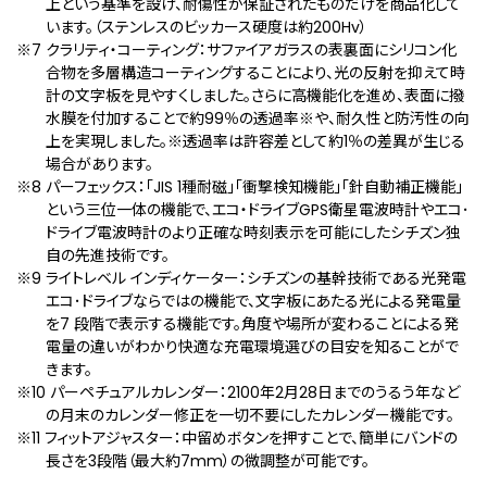
上という基準を設け、耐傷性が保証されたものだけを商品化して
います。（ステンレスのビッカース硬度は約200Hv）
※7 クラリティ・コーティング：サファイアガラスの表裏⾯にシリコン化
合物を多層構造コーティングすることにより、光の反射を抑えて時
計の文字板を見やすくしました。さらに高機能化を進め、表面に撥
水膜を付加することで約99％の透過率※や、耐久性と防汚性の向
上を実現しました。※透過率は許容差として約1％の差異が生じる
場合があります。
※8 パーフェックス：「JIS 1種耐磁」「衝撃検知機能」「針自動補正機能」
という三位一体の機能で、エコ・ドライブGPS衛星電波時計やエコ･
ドライブ電波時計のより正確な時刻表示を可能にしたシチズン独
自の先進技術です。
※9 ライトレベル インディケーター：シチズンの基幹技術である光発電
エコ･ドライブならではの機能で、文字板にあたる光による発電量
を7 段階で表示する機能です。角度や場所が変わることによる発
電量の違いがわかり快適な充電環境選びの目安を知ることがで
きます。
※10 パーペチュアルカレンダー：2100年2月28日までのうるう年など
の月末のカレンダー修正を一切不要にしたカレンダー機能です。
※11 フィットアジャスター：中留めボタンを押すことで、簡単にバンドの
長さを3段階（最大約7mm）の微調整が可能です。