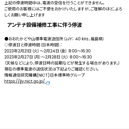
上記の停波時間中は、電波の受信を行うことができません。
ご使用のお客様にはご不便をおかけいたしますが、ご理解のほど、よろ
しくお願い申し上げます
アンテナ設備補修工事に伴う停波
●おおたかどや山標準電波送信所（JJY： 40 kHz、福島県）
◇停波日と停波時間（日本時間）：
2023年2月21日（火）〜2月24日（金） 8:00〜16:30
2023年2月27日（月）〜2月28日（火） 8:00〜16:30
（天候などにより、停波日時の延期などが発生する場合があります。）
現在の標準電波の送信状況は下記よりご確認ください。
情報通信研究機構(NICT)日本標準時グループ
https://jjy.nict.go.jp/