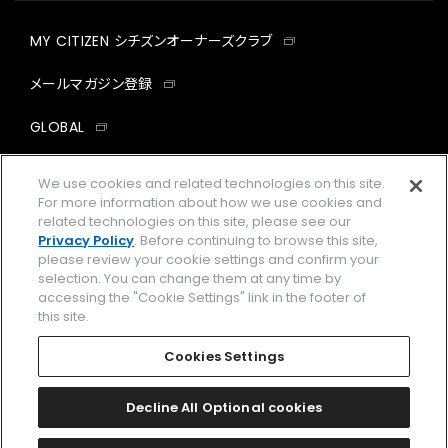
MY CITIZEN シチズンオーナーズクラブ
メールマガジン登録
GLOBAL
facebook
instagram
twitter
yout
We use cookies and related technologies on this site.
For more information about how we use cookies and
related technologies on this site, please see our
Privacy Policy
. Before continuing to browse this site,
please review your cookie settings and confirm your
企業情報
ご利用規約
selection. You can change them at any time by
accessing the "Cookie Settings" link in the footer of
プライバシーポリシー
Cookies Settings
this site.
特定商取引法に基づく表示
Cookies Settings
Amazon PayはAmazon.com, Inc.またはその関連会社の商標です。
楽天ペイは楽天株式会社の登録商標です。
Decline All Optional cookies