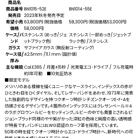
商品名
商品番号
BN1015-52E
BN1014-55E
発売日
2023年秋冬発売予定
希望小売
63,800円（税抜価格
58,300円（税抜価格53,000円）
価格
58,000円）
ケース/バ
ステンレス（めっき/ジェ
ステンレス（一部めっき/ジェットブ
ンド
ットブラック色）
ラック色）/ステンレス
ガラス
サファイアガラス（無反射コーティング）
ケース径/
42.5mm /11.1 mm（設計値）
厚み
主な機能
Cal.E365 / 月差±15秒 / 光発電エコ･ドライブ / フル充電時
約1年可動 ■10気圧防水
■限定モデル
メリハリのある稜線を描くユニークなケースライン、インデックスの赤が
ひときわ目をひくダイヤル、そしてレザーバンドをあわせ、1973年に発表
した独創的なデザインを持つクオーツ時計シチズンクオーツE・F・Aを
彷彿させるデザインです。４箇所のインデックスにはクレサンベール
※4
のラボグロウン・ルビーをセッティング。ルビーの中でも貴重とされるピ
ジョン・ブラッド同様のやや紫がかった深紅の色味と純度の高い透明感
が特長です。バンドにはLWG認証のカーフ革を採用しています。
50年の時を経てクオーツ時計からエコ・ドライブ時計へ、新時代への可