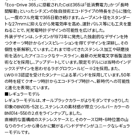
「Eco-Drive 365」に搭載されたCal.E365は「低消費電力」かつ「長時
間駆動」といったシチズンの独自技術エコ・ドライブの特長をさらに強化
し、一度のフル充電で365日動き続けます。ムーブメント径をスタンダー
トな27mmに抑えながら発電効率を高め、運針パルス等にも工夫を重
ねることで、光発電時計デザインの可能性を広げました。
外装デザインは、シチズンが1973年に発売した独創的なデザインを持
つクオーツ時計からインスピレーションを得てデザインを深耕し、その
個性を新解釈しています。これまで培ってきたステンレス加工や研磨技
術を活かしたアイコニックなケースライン、最新の光発電文字板製造技
術などを採用し、アップデートしています。限定モデルには当時のインデ
ックスデザインを思わせるラボグロウン・ルビー
※2
を採用。また、
LWG
※3
認証を受けたタンナーによる革バンドを採用しています。50年
の時を経てクオーツ時計からエコ・ドライブ時計へ、新時代への可能性
と進化を表現しています。
■レギュラーモデル
レギュラーモデルは、オールブラックカラーがよりモダンですっきりした
印象のBN1015-52Eと、ステンレスの素材感が際立つシルバーカラーの
BN1014-55Eの２点をラインナップしました。
直線的な面構成のステンレスケースと、そのケース12時・6時位置の山
なりのラインから滑らかに繋がるバンドデザインがユニークなレギュラ
ーモデルです。