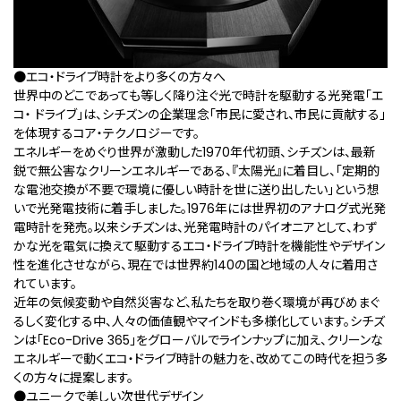
●エコ・ドライブ時計をより多くの方々へ
世界中のどこであっても等しく降り注ぐ光で時計を駆動する光発電「エ
コ・ ドライブ」は、シチズンの企業理念「市⺠に愛され、市⺠に貢献する」
を体現するコア・テクノロジーです。
エネルギーをめぐり世界が激動した1970年代初頭、シチズンは、最新
鋭で無公害なクリーンエネルギーである、『太陽光』に着目し、「定期的
な電池交換が不要で環境に優しい時計を世に送り出したい」という想
いで光発電技術に着手しました。1976年には世界初のアナログ式光発
電時計を発売。以来シチズンは、光発電時計のパイオニアとして、わず
かな光を電気に換えて駆動するエコ・ドライブ時計を機能性やデザイン
性を進化させながら、現在では世界約140の国と地域の人々に着用さ
れています。
近年の気候変動や自然災害など、私たちを取り巻く環境が再びめまぐ
るしく変化する中、人々の価値観やマインドも多様化しています。シチズ
ンは「Eco-Drive 365」をグローバルでラインナップに加え、クリーンな
エネルギーで動くエコ・ドライブ時計の魅力を、改めてこの時代を担う多
くの方々に提案します。
●ユニークで美しい次世代デザイン