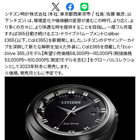
シチズン時計株式会社（本社：東京都⻄東京市 / 社⻑：佐藤 敏彦、以
下シチズン）は、環境変化や価値観の変容が進むこの時代、より広く、よ
り多くの方々に、より快適な時を提供することを目指し、一度フル充電
すれば365日動き続けるエコ・ドライブ
※1
ムーブメントCaliber
E365(以下、Cal.E365)を新開発しました。シチズンのデザインアーカイ
ブを深耕して新たな解釈を加えた外装に、Cal.E365を搭載した「Eco-
Drive 365」3モデル【希望小売価格58,300円～110,000円（税抜価格
53,000円～100,000円、限定1モデルを含む）】をグローバルコレクショ
ンとして2023年秋冬に発売します。
※価格、発売月ともに予定です。