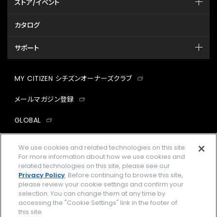
ストア/イベント
カタログ
サポート
MY CITIZEN シチズンオーナーズクラブ
メールマガジン登録
GLOBAL
facebook
instagram
twitter
yout
We use cookies and related technologies on this site.
For more information about how we use cookies and
related technologies on this site, please see our
Privacy Policy
. Before continuing to browse this site,
please review your cookie settings and confirm your
企業情報
ご利用規約
selection. You can change them at any time by
accessing the "Cookie Settings" link in the footer of
プライバシーポリシー
Cookies Settings
this site.