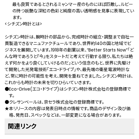
最も良質であるとされるミャンマー産のものにほぼ匹敵し、ルビー
の持つ妖艶な深紅の色彩と純度の高い透明感を見事に表現してい
ます。
<シチズン時計とは>
シチズン時計は、腕時計の部品から、完成時計の組立・調整まで自社一
貫製造できるマニュファクチュールであり、世界約140の国と地域でビ
ジネスを展開しています。1918年の創業以来、“Better Starts Now”「ど
んな時であろうと『今』をスタートだと考えて行動する限り、私たちは絶
えず何かをより良くしていけるのだ」という信念のもと、世界に先駆け
て開発した光発電技術「エコ・ドライブ」や、最先端の衛星電波時計な
ど、常に時計の可能性を考え、開発を重ねてきました。シチズン時計は、
これからも時計の未来を切りひらいていきます。
●Eco-Drive(エコ・ドライブ)はシチズン時計株式会社の登録商標で
す。
●クレサンベールは、京セラ株式会社の登録商標です。
★本リリースの内容は発表日時点の情報です。商品のデザイン及び価
格、発売日、スペックなどは、一部変更になる場合があります。
関連リンク