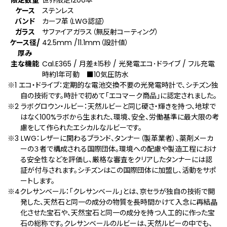
ケース
ステンレス
バンド
カーフ革（LWG認証）
ガラス
サファイアガラス（無反射コーティング）
ケース径/
42.5mm /11.1mm（設計値）
厚み
主な機能
Cal.E365 / 月差±15秒 / 光発電エコ･ドライブ / フル充電
時約1年可動 ■10気圧防水
※1 エコ・ドライブ：定期的な電池交換不要の光発電時計で、シチズン独
自の技術です。時計で初めて「エコマーク商品」に認定されました。
※2 ラボグロウン・ルビー：天然ルビーと同じ硬さ・輝きを持つ、地球で
はなく100%ラボから生まれた、環境、安全、労働基準に最大限の考
慮をして作られたエシカルなルビーです。
※3 LWG：レザーに関わるブランド、タンナー（製革業者）、薬剤メーカ
ーの３者で構成される国際団体。環境への配慮や製造工程におけ
る安全性などを評価し、厳格な審査をクリアしたタンナーには認
証が付与されます。シチズンはこの国際団体に加盟し、活動をサポ
ートします。
※4クレサンベール：「クレサンベール」とは、京セラが独自の技術で開
発した、天然石と同一の成分の物質を長時間かけて入念に再結晶
化させた宝石や、天然宝石と同一の成分を持つ人工的に作った宝
石の総称です。クレサンベールのルビーは、天然ルビーの中でも、