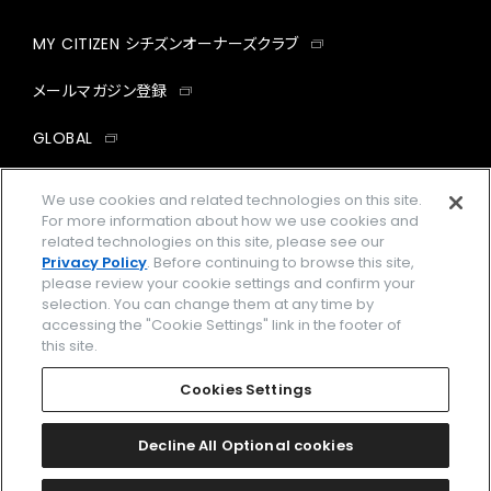
MY CITIZEN シチズンオーナーズクラブ
メールマガジン登録
GLOBAL
facebook
instagram
twitter
yout
We use cookies and related technologies on this site.
For more information about how we use cookies and
related technologies on this site, please see our
Privacy Policy
. Before continuing to browse this site,
please review your cookie settings and confirm your
企業情報
ご利用規約
selection. You can change them at any time by
accessing the "Cookie Settings" link in the footer of
プライバシーポリシー
Cookies Settings
this site.
特定商取引法に基づく表示
Cookies Settings
Amazon PayはAmazon.com, Inc.またはその関連会社の商標です。
楽天ペイは楽天株式会社の登録商標です。
Decline All Optional cookies