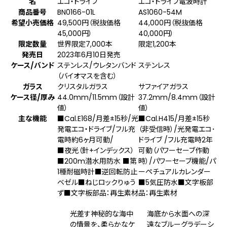
名
エコ・ドライブ
エコ・ドライブ電波時計
商品番号
BN0166-01L
AS1060-54M
希望小売価格
49,500円（税抜価格
44,000円（税抜価格
45,000円）
40,000円）
限定数量
世界限定7,000本
限定1,200本
発売日
2023年6月10日発売
ケース/バンド
ステンレス/ウレタンバンド
ステンレス
（バイオマスを含む）
ガラス
クリスタルガラス
サファイアガラス
ケース径/厚み
44.0mm/11.5mm（設計
37.2mm/8.4mm（設計
値）
値）
主な機能
■Cal.E168/月差±15秒/光
■Cal.H415/月差±15秒
発電エコ・ドライブ/フル充
（非受信時）/光発電エコ･
電時約6ヶ月可動/
ドライブ /フル充電時2年
■夜光（針+インデックス）
可動（パワーセーブ作動
■200m潜水用防水 ■第
時）/パワーセーブ機能/パ
1種耐磁時計■逆回転防止
ーペチュアルカレンダー
ベゼル■ねじロックりゅう
■5気圧防水■文字板部
ず■文字板部品：再生素材
品：再生素材
光差す神秘的な海中
海底から水面への深
の情景を、柔らかなケ
遠なブルーグラデーシ