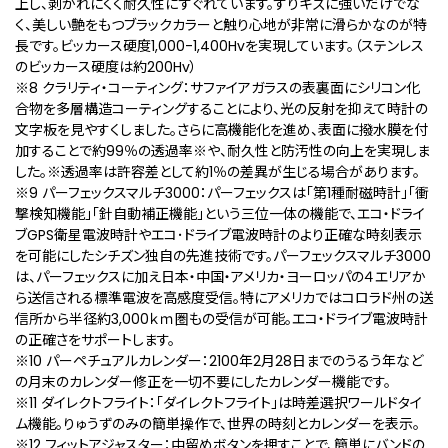
上し、剥がれにくく耐久性にすぐれています。すりキズに強いだけでな
く、美しい艶をもつブラックカラーと触り心地が非常に滑らかなのが特
長です。ビッカース硬度1,000-1,400Hvを実現しています。（ステンレス
のビッカース硬度は約200Hv）
※8 クラリティ・コーティング：サファイアガラスの表裏⾯にシリコン化
合物を多層構造コーティングすることにより、光の反射を抑えて時計の
文字板を見やすくしました。さらに高機能化を進め、表面に撥水膜を付
加することで約99％の透過率※や、耐久性と防汚性の向上を実現しま
した。※透過率は許容差として約1％の差異が生じる場合があります。
※9 パーフェックスマルチ3000：パーフェックスは「第1種耐磁時計」「衝
撃検知機能」「針自動補正機能」という三位一体の機能で、エコ・ドライ
ブGPS衛星電波時計やエコ･ドライブ電波時計のより正確な時刻表示
を可能にしたシチズン独自の先進技術です。パーフェックスマルチ3000
は、パーフェックスに加え日本・中国・アメリカ・ヨーロッパの４エリアか
ら送信される標準電波を高感度受信。特にアメリカではコロラド州の送
信所から半径約3,000ｋｍ圏もの受信が可能。エコ・ドライブ電波時計
の正確さをサポートします。
※10 パーペチュアルカレンダー：2100年2月28日までのうるう年など
の月末のカレンダー修正を一切不要にしたカレンダー機能です。
※11 ダイレクトフライト：「ダイレクトフライト」は時差選択ワールドタイ
ム機能。りゅうずのみの簡単操作で、世界の時刻とカレンダーを表示。
※12 フィットアジャスター：中留めボタンを押すことで、簡単にバンドの