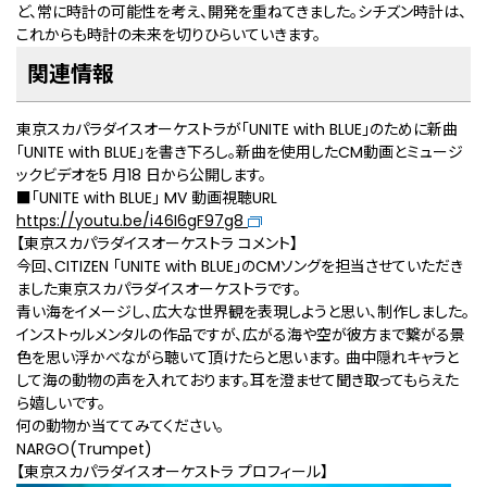
ど、常に時計の可能性を考え、開発を重ねてきました。シチズン時計は、
これからも時計の未来を切りひらいていきます。
関連情報
東京スカパラダイスオーケストラが「UNITE with BLUE」のために新曲
「UNITE with BLUE」を書き下ろし。新曲を使用したCM動画とミュージ
ックビデオを5 月18 日から公開します。
■「UNITE with BLUE」 MV 動画視聴URL
https://youtu.be/i46I6gF97g8
【東京スカパラダイスオーケストラ コメント】
今回、CITIZEN 「UNITE with BLUE」のCMソングを担当させていただき
ました東京スカパラダイスオーケストラです。
青い海をイメージし、広大な世界観を表現しようと思い、制作しました。
インストゥルメンタルの作品ですが、広がる海や空が彼方まで繋がる景
色を思い浮かべながら聴いて頂けたらと思います。 曲中隠れキャラと
して海の動物の声を入れております。耳を澄ませて聞き取ってもらえた
ら嬉しいです。
何の動物か当ててみてください。
NARGO(Trumpet)
【東京スカパラダイスオーケストラ プロフィール】