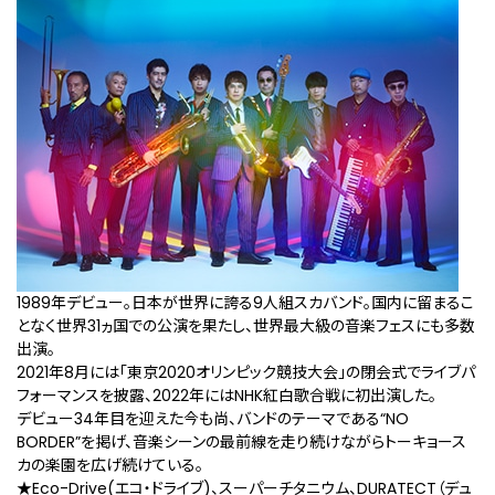
1989年デビュー。日本が世界に誇る9人組スカバンド。国内に留まるこ
となく世界31ヵ国での公演を果たし、世界最大級の音楽フェスにも多数
出演。
2021年8月には「東京2020オリンピック競技大会」の閉会式でライブパ
フォーマンスを披露、2022年にはNHK紅白歌合戦に初出演した。
デビュー34年目を迎えた今も尚、バンドのテーマである“NO
BORDER”を掲げ、音楽シーンの最前線を走り続けながらトーキョース
カの楽園を広げ続けている。
★Eco-Drive(エコ・ドライブ)、スーパーチタニウム、DURATECT（デュ