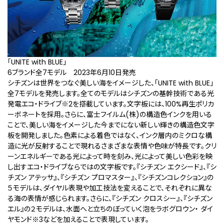
「UNITE with BLUE」
6ブランド全7モデル 2023年6月10日発売
シチズンは世界をつなぐ美しい海をイメージした、「UNITE with BLUE」
全7モデルを発売します。全てのモデルはシチズンの基幹技術である光
発電エコ・ドライブ
※2
を搭載しています。文字板には、100%再生ポリカ
ーボネートを採用。さらに、富士フイルム(株)の構造色インクを用いる
ことで、美しい海をイメージした今までにない新しい輝きの構造色文字
板を開発しました。色素による着色ではなく、インク層内のミクロな構
造に光が反射することで現れるさまざまな表情や色味が特長です。クリ
ーンエネルギーである光によって時を刻み、光によって美しい色彩を映
し出すエコ・ドライブならではの文字板です。『シチズン エクシード』、『シ
チズン アテッサ』、『シチズン プロマスター』、『シチズンコレクション』の
５モデルは、ダイヤル表現や加工技法を変えることで、それぞれに異な
る海の表情が感じられます。さらに、『シチズン クロスシー』、『シチズン
エル』の２モデルは、水面へと立ちのぼっていく泡をラボグロウン・ ダイ
ヤモンド
※3
などを加えることで表現しています。