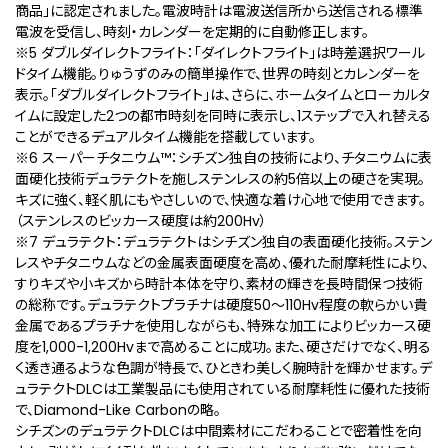
商品」に認定されました。電波時計は電波送信所から送信される標準
電波を受信し、時刻・カレンダーを定期的に自動修正します。
※5 ダブルダイレクトフライト：「ダイレクトフライト」は時差選択ワール
ドタイム機能。りゅうずのみの簡単操作で、世界の時刻とカレンダーを
表示。「ダブルダイレクトフライト」は、さらに、ホームタイムとローカルタ
イムに設定した2つの都市時刻を同時に表示し、1ステップで入れ替える
ことができるデュアルタイム機能を搭載しています。
※6 スーパーチタニウム™：シチズン独自の技術により、チタニウムに表
面硬化技術デュラテクトを施しステンレスの約5倍以上の硬さを実現。
キズに強く、軽く肌にもやさしいので、快適な着け心地で使用できます。
（ステンレスのビッカース硬度は約200Hv）
※7 デュラテクト：デュラテクトはシチズン独自の表面硬化技術。ステン
レスやチタニウムなどの金属表面硬度を高め、優れた耐摩耗性により、
すりキズや小キズから時計本体を守り、素材の輝きを長時間保つ技術
の総称です。デュラテクトプラチナは硬度50～110Hv程度の軟らかい貴
金属であるプラチナを使用しながらも、特殊な加工によりビッカース硬
度を1,000-1,200Hvまで高めることに成功。また、硬さだけでなく、明る
く透き通るような色調が特長で、ひときわ美しく腕時計を輝かせます。デ
ュラテクトDLCは工業製品にも使用されている耐摩耗性に優れた技術
で、Diamond-Like Carbonの略。
シチズンのデュラテクトDLCは中間素材にこだわることで密着性を向