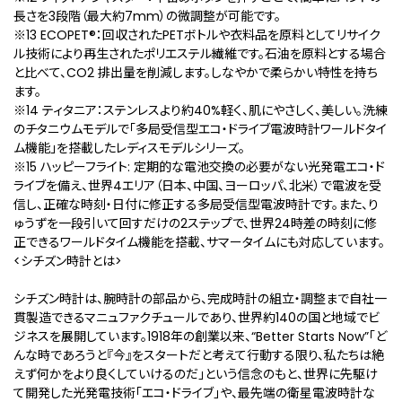
長さを3段階（最大約7mm）の微調整が可能です。
※13 ECOPET
®
：回収されたPETボトルや衣料品を原料としてリサイク
ル技術により再⽣されたポリエステル繊維です。石油を原料とする場合
と比べて、CO2 排出量を削減します。しなやかで柔らかい特性を持ち
ます。
※14 ティタニア：ステンレスより約40%軽く、肌にやさしく、美しい。洗練
のチタニウムモデルで「多局受信型エコ・ドライブ電波時計ワールドタイ
ム機能」を搭載したレディスモデルシリーズ。
※15 ハッピーフライト: 定期的な電池交換の必要がない光発電エコ・ド
ライブを備え、世界4エリア（日本、中国、ヨーロッパ、北米）で電波を受
信し、正確な時刻・日付に修正する多局受信型電波時計です。また、り
ゅうずを一段引いて回すだけの2ステップで、世界24時差の時刻に修
正できるワールドタイム機能を搭載、サマータイムにも対応しています。
<シチズン時計とは>
シチズン時計は、腕時計の部品から、完成時計の組立・調整まで自社一
貫製造できるマニュファクチュールであり、世界約140の国と地域でビ
ジネスを展開しています。1918年の創業以来、“Better Starts Now”「ど
んな時であろうと『今』をスタートだと考えて行動する限り、私たちは絶
えず何かをより良くしていけるのだ」という信念のもと、世界に先駆け
て開発した光発電技術「エコ・ドライブ」や、最先端の衛星電波時計な