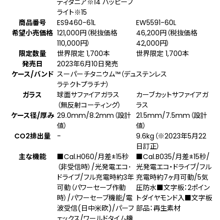
ティタニア
※14
ハッピーフ
ライト
※15
商品番号
ES9460-61L
EW5591-60L
希望小売価格
121,000円（税抜価格
46,200円（税抜価格
110,000円）
42,000円）
限定数量
世界限定 1,700本
世界限定 1,700本
発売日
2023年6月10日発売
ケース/バンド
スーパーチタニウム™（デュ
ステンレス
ラテクトプラチナ）
ガラス
球面サファイアガラス
カーブカットサファイアガ
（無反射コーティング）
ラス
ケース径/厚み
29.0mm/8.2mm（設計
21.5mm/7.5mm（設計
値）
値）
CO2排出量
-
9.6kg（※2023年5月22
日訂正）
主な機能
■Cal.H060/月差±15秒
■Cal.B035/月差±15秒/
（非受信時）/光発電エコ･
光発電エコ・ドライブ/フル
ドライブ/フル充電時約3年
充電時約7ヶ月可動/5気
可動（パワーセーブ作動
圧防水■文字板：2ポイン
時）/パワーセーブ機能/電
トダイヤモンド入■文字板
波受信(日中米欧)/パーフ
部品：再生素材
ェックス/ワールドタイム機