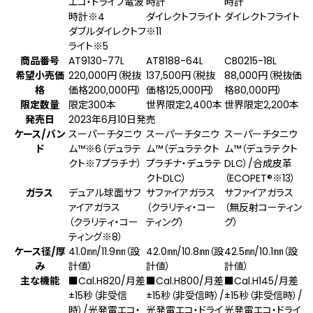
エコ・ドライブ電波
時計
時計
時計
※4
ダイレクトフライト
ダイレクトフライト
ダブルダイレクトフ
※11
ライト
※5
商品番号
AT9130-77L
AT8188-64L
CB0215-18L
希望小売価
220,000円（税抜
137,500円（税抜
88,000円（税抜価
格
価格200,000円）
価格125,000円）
格80,000円）
限定数量
限定300本
世界限定2,400本
世界限定2,200本
発売日
2023年6月10日発売
ケース/バン
スーパーチタニウ
スーパーチタニウ
スーパーチタニウ
ド
ム™
※6
（デュラテ
ム™（デュラテクト
ム™（デュラテクト
クト
※7
プラチナ）
プラチナ・デュラテ
DLC）/合成皮革
クトDLC）
（ECOPET
®
※13
）
ガラス
デュアル球面サフ
サファイアガラス
サファイアガラス
ァイアガラス
（クラリティ・コー
（無反射コーティン
（クラリティ・コー
ティング）
グ）
ティング
※8
）
ケース径/厚
41.0㎜/11.9㎜（設
42.0㎜/10.8㎜（設
42.5㎜/10.1㎜（設
み
計値）
計値）
計値）
主な機能
■Cal.H820/月差
■Cal.H800/月差
■Cal.H145/月差
±15秒（非受信
±15秒（非受信時）/
±15秒（非受信時）/
時）/光発電エコ・
光発電エコ・ドライ
光発電エコ・ドライ