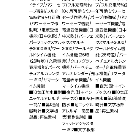
ドライブ/パワーセ
ブ/フル充電時約
ブ/フル充電時約2
ーブ機能/フル充
10ヶ月可動（パワー
年可動（パワーセ
電時約8ヶ月可動
セーブ作動時）/パ
ーブ作動時）/パワ
（パワーセーブ作
ワーセーブ機能/
ーセーブ機能/電
動時）/電波受信
電波受信機能(日
波受信機能(日中
機能（日中米欧）/
中米欧)/パーフェ
米欧)/パーフェッ
パーフェックスマル
ックスマルチ
クスマルチ3000/
チ3000
※9
/ワー
3000/ワールドタ
ワールドタイム機
ルドタイム機能
イム機能（26時
能（26時差）/パー
（26時差）/充電量
差）/クロノグラフ
ペチュアルカレン
表示機能/パーペ
機能/パーペチュ
ダー/充電残量表
チュアルカレンダ
アルカレンダー/充
示機能/サマータ
ー
※10
/サマータ
電量表示機能/サ
イム機能
イム機能
マータイム機能
■夜光（針＋イン
■10気圧防水■耐
■夜光（針＋イン
デックス）■10気圧
ニッケルアレルギ
デックス）■10気圧
防水■第1種耐磁
ー商品■第1種耐
防水■耐ニッケル
時計■文字板部
磁時計■文字板
アレルギー商品■
品：再生素材
部品：再生素材
第1種耐磁時計■
フィットアジャスタ
ー
※12
■文字板部