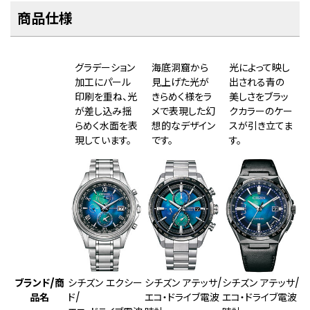
商品仕様
グラデーション
海底洞窟から
光によって映し
加工にパール
見上げた光が
出される青の
印刷を重ね、光
きらめく様をラ
美しさをブラッ
が差し込み揺
メで表現した幻
クカラーのケー
らめく水面を表
想的なデザイン
スが引き立てま
現しています。
です。
す。
ブランド/商
シチズン エクシー
シチズン アテッサ/
シチズン アテッサ/
品名
ド/
エコ・ドライブ電波
エコ・ドライブ電波