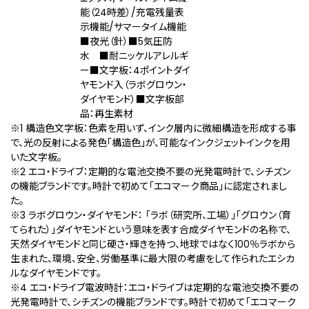
能（24時差）/充電残量表
示機能/サマータイム機能
■夜光（針）■5気圧防
水 ■耐ニッケルアレルギ
ー■文字板：4ポイントダイ
ヤモンド入（ラボグロウン・
ダイヤモンド）■文字板部
品：再生素材
※1 構造色文字板：色素を用いず、インク層内に微細構造を形成する事
で、光の反射による発色「構造色」が、可能なインクジェットインクを用
いた文字板。
※2 エコ・ドライブ：定期的な電池交換不要の光発電時計で、シチズン
の機能ブランドです。時計で初めて「エコマーク商品」に認定されまし
た。
※3 ラボグロウン・ダイヤモンド： 「ラボ（研究所、工場）」「グロウン（育
てられた）」ダイヤモンドという意味を表す合成ダイヤモンドの名称で、
天然ダイヤモンドと同じ硬さ・輝きを持つ、地球ではなく100％ラボから
生まれた、環境、安全、労働基準に最大限の考慮をして作られたエシカ
ルなダイヤモンドです。
※4 エコ・ドライブ電波時計：エコ・ドライブは定期的な電池交換不要の
光発電時計で、シチズンの機能ブランドです。時計で初めて「エコマーク