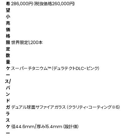
希
286,000円（税抜価格260,000円）
望
小
売
価
格
限
世界限定1,200本
定
数
量
ケ
スーパーチタニウム™（デュラテクトDLC・ピンク）
ー
ス/
バ
ン
ド
ガ
デュアル球面サファイアガラス（クラリティ・コーティング
※6
）
ラ
ス
ケ
径44.6mm/厚み15.4mm（設計値）
ー