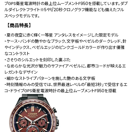
ブGPS衛星電波時計の最上位ムーブメントF950を搭載しています。ダブ
ルダイレクトフライト
※5
や1/20秒クロノグラフ機能なども備えたフル
スペックモデルです。
【商品特長】
・夏の夜空に赤く輝く一等星 アンタレスをイメージした限定モデル
・ケース・バンドの艶やかなブラック、文字板やベゼルのダークレッド、針
やインデックス、ベゼルエッジのピンクゴールドカラーが作り出す優雅
なコントラスト
・さそりのシルエットを刻印した裏ぶた
・なめらかな光沢が魅力のサファイアベゼルに、都市コードが映えるエ
レガントなデザイン
・細かなストライプパターンを施した艶のある文字板
・時刻情報のみの受信では、世界最速レベルの「最短3秒」で受信するエ
コ・ドライブGPS衛星電波時計の最上位ムーブメントF950を搭載