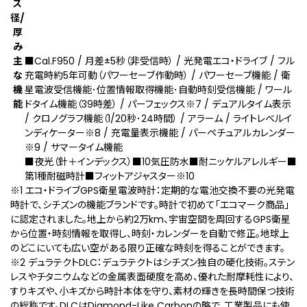
ス
径/
厚
み
主
■Cal.F950 / 月差±5秒（非受信時） / 光発電エコ・ドライブ / フル
な
充電時約5年可動（パワーセーブ作動時） / パワーセーブ機能 / 衛
機
星電波受信機能･位置情報取得機能･自動時刻受信機能 / ワール
能
ドタイム機能（39時差） / パーフェックス
※7
/ デュアルタイム表示
/ クロノグラフ機能（1/20秒･24時間） / アラーム / ライトレベルイ
ンディケーター
※8
/ 充電量表示機能 / パーペチュアルカレンダー
※9
/ サマータイム機能
■夜光（針＋インデックス）■10気圧防水■耐ニッケルアレルギー■
第1種耐磁時計■フィットアジャスター
※10
※1 エコ・ドライブGPS衛星電波時計：定期的な電池交換不要の光発電
時計で、シチズンの機能ブランドです。時計で初めて「エコマーク商品」
に認定されました。地上から約2万km、宇宙空間を周回するGPS衛星
から位置・時刻情報を取得し、時刻・カレンダーを自動で修正。地球上
のどこにいても広い空がある限り正確な時刻を得ることができます。
※2 デュラテクトDLC：デュラテクトはシチズン独自の硬化技術。ステン
レスやチタニウムなどの金属表面硬度を高め、優れた耐摩耗性により、
すりキズや、小キズから時計本体を守り、素材の輝きを長時間保つ技術
の総称です。DLCはDiamond-Like Carbonの略で、工業製品にも使