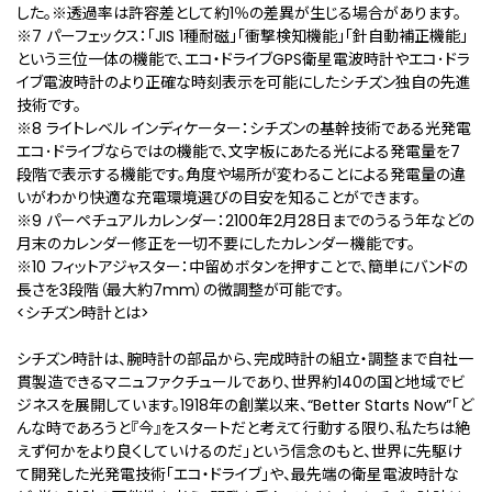
した。※透過率は許容差として約1％の差異が生じる場合があります。
※7 パーフェックス：「JIS 1種耐磁」「衝撃検知機能」「針自動補正機能」
という三位一体の機能で、エコ・ドライブGPS衛星電波時計やエコ･ドラ
イブ電波時計のより正確な時刻表示を可能にしたシチズン独自の先進
技術です。
※8 ライトレベル インディケーター：シチズンの基幹技術である光発電
エコ･ドライブならではの機能で、文字板にあたる光による発電量を7
段階で表示する機能です。角度や場所が変わることによる発電量の違
いがわかり快適な充電環境選びの目安を知ることができます。
※9 パーペチュアルカレンダー：2100年2月28日までのうるう年などの
月末のカレンダー修正を一切不要にしたカレンダー機能です。
※10 フィットアジャスター：中留めボタンを押すことで、簡単にバンドの
長さを3段階（最大約7mm）の微調整が可能です。
<シチズン時計とは>
シチズン時計は、腕時計の部品から、完成時計の組立・調整まで自社一
貫製造できるマニュファクチュールであり、世界約140の国と地域でビ
ジネスを展開しています。1918年の創業以来、“Better Starts Now”「ど
んな時であろうと『今』をスタートだと考えて行動する限り、私たちは絶
えず何かをより良くしていけるのだ」という信念のもと、世界に先駆け
て開発した光発電技術「エコ・ドライブ」や、最先端の衛星電波時計な