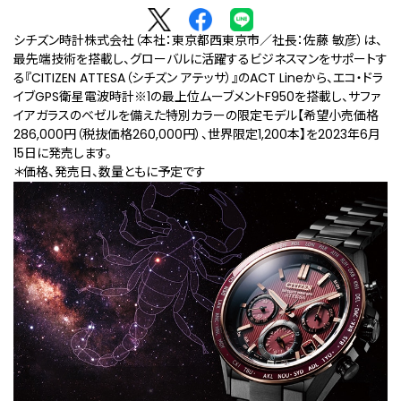
シチズン時計株式会社（本社：東京都西東京市／社長：佐藤 敏彦）は、
最先端技術を搭載し、グローバルに活躍するビジネスマンをサポートす
る『CITIZEN ATTESA（シチズン アテッサ）』のACT Lineから、エコ・ドラ
イブGPS衛星電波時計
※1
の最上位ムーブメントF950を搭載し、サファ
イアガラスのベゼルを備えた特別カラーの限定モデル【希望小売価格
286,000円（税抜価格260,000円）、世界限定1,200本】を2023年6月
15日に発売します。
＊価格、発売⽇、数量ともに予定です