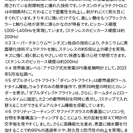
用されている耐摩耗性に優れた技術です。シチズンのデュラテクトDLC
は中間素材にこだわることで密着性を向上し、剥がれにくく耐久性に
すぐれています。すりキズに強いだけでなく、美しい艶をもつブラックカ
ラーと触り心地が非常に滑らかなのが特長です。ビッカース硬度
1,000-1,400Hvを実現しています。（ステンレスのビッカース硬度は約
200Hv）
※3 スーパーチタニウム™：シチズン独自の技術により、チタニウムに表
面硬化技術デュラテクトを施しステンレスの約5倍以上の硬さを実現。
キズに強く、軽く肌にもやさしいので、快適な着け心地で使用できます。
（ステンレスのビッカース硬度は約200Hv）
※4 世界最速レベル：アナログ式光発電GPS衛星腕時計として。2023
年5月当社調べ。
※5 ダブルダイレクトフライト：「ダイレクトフライト」は都市選択ワール
ドタイム機能。りゅうずのみの簡単操作で、世界39時差の時刻とカレン
ダーを表示。「ダブルダイレクトフライト」は、さらに、ホームタイムとロー
カルタイムに設定した2つの都市時刻を同時に表示し、1ステップで入れ
替えることができるデュアルタイム機能を搭載しています。
※6 クラリティ・コーティング：サファイアガラスの表裏⾯にシリコン化
合物を多層構造コーティングすることにより、光の反射を抑えて時計の
文字板を見やすくしました。さらに高機能化を進め、表面に撥水膜を付
加することで約99％の透過率※や、耐久性と防汚性の向上を実現しま