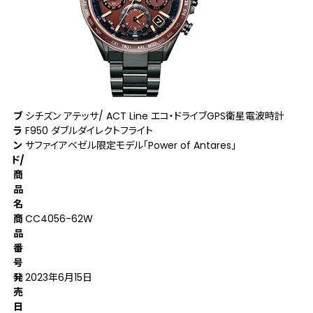
ブ
シチズン アテッサ/ ACT Line エコ・ドライブGPS衛星電波時計
ラ
F950 ダブルダイレクトフライト
ン
サファイアベゼル限定モデル「Power of Antares」
ド/
商
品
名
商
CC4056-62W
品
番
号
発
2023年6月15日
売
日