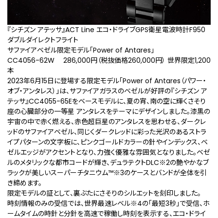
『シチズン アテッサ』ACT Line エコ・ドライブGPS衛星電波時計F950
ダブルダイレクトフライト
サファイアベゼル限定モデル「Power of Antares」
CC4056-62W 286,000円（税抜価格260,000円） 世界限定1,200
本
2023年6月15日に登場する限定モデル「Power of Antares（パワー・
オブ・アンタレス）」は、サファイアガラスのベゼルが好評の『シチズン ア
テッサ』CC4055-65Eをベースモデルに、夏の宵、南の空に輝くさそり
座の心臓部分の一等星 アンタレスをテーマにデザインしました。漆黒の
宇宙の中で赤く燃える、赤色超巨星のアンタレスを思わせる、ダークレ
ッドのサファイアベゼル、同じくダークレッドに彩った光沢のあるストラ
イプパターンの文字板に、ピンクゴールドカラーの針やインデックス、ベ
ゼルエッジがアクセントとなり、力強く優雅な雰囲気となりました。ベゼ
ルのメタリックな都市コードが輝き、デュラテクトDLC
※2
の艶やかなブ
ラックが美しいスーパーチタニウム™
※3
のケースとバンドが全体を引
き締めます。
限定モデルの証として、裏ぶたにさそりのシルエットを刻印しました。
時刻情報のみの受信では、世界最速レベル
※4
の「最短3秒」で受信、ホ
ームタイムの時針と分針を高速で稼働し時刻を表示する、エコ・ドライ