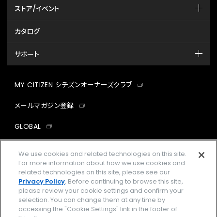
ストア/イベント
カタログ
サポート
MY CITIZEN シチズンオーナーズクラブ
メールマガジン登録
GLOBAL
facebook
instagram
twitter
yout
We use cookies and related technologies on this site.
For more information about how we use cookies and
related technologies on this site, please see our
Privacy Policy
. Before continuing to browse this site,
please review your cookie settings and confirm your
企業情報
ご利用規約
selection. You can change them at any time by
accessing the "Cookie Settings" link in the footer of
プライバシーポリシー
Cookies Settings