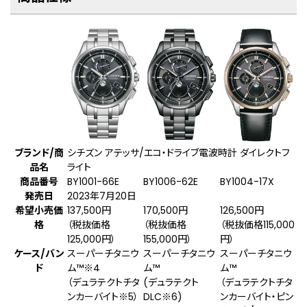
ブランド/商
シチズン アテッサ/エコ・ドライブ電波時計 ダイレクトフ
品名
ライト
商品番号
BY1001-66E
BY1006-62E
BY1004-17X
発売日
2023年7月20日
希望小売価
137,500円
170,500円
126,500円
格
（税抜価格
（税抜価格
（税抜価格115,000
125,000円）
155,000円）
円）
ケース/バン
スーパーチタニウ
スーパーチタニウ
スーパーチタニウ
ド
ム™
※4
ム™
ム™
（デュラテクトチタ
(デュラテクト
（デュラテクトチタ
ンカーバイト
※5
）
DLC
※6
)
ンカーバイト・ピン