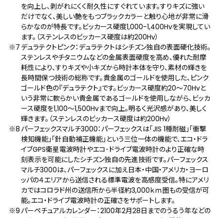
を向上し、剥がれにくく耐久性にすぐれています。すりキズに強い
だけでなく、美しい艶をもつブラックカラーと触り心地が非常に滑
らかなのが特長です。ビッカース硬度1,000-1,400Hvを実現してい
ます。（ステンレスのビッカース硬度は約200Hv）
デュラテクトピンク：デュラテクトはシチズン独自の表面硬化技術。
ステンレスやチタニウムなどの金属表面硬度を高め、優れた耐摩
耗性により、すりキズや小キズから時計本体を守り、素材の輝きを
長時間保つ技術の総称です。貴金属のゴールドを使用した、ピンク
ゴールド色の『デュラテクト』です。ビッカース硬度約20～70Hvと
いう非常に軟らかい貴金属であるゴールドを使用しながら、ビッカ
ース硬度を1,100～1,500Hvまで向上。明るく光沢感があり、美しく
輝きます。（ステンレスのビッカース硬度は約200Hv）
パーフェックスマルチ3000：パーフェックスは「JIS 1種耐磁」「衝撃
検知機能」「針自動補正機能」という三位一体の機能で、エコ・ドラ
イブGPS衛星電波時計やエコ･ドライブ電波時計のより正確な時
刻表示を可能にしたシチズン独自の先進技術です。パーフェックス
マルチ3000は、パーフェックスに加え日本・中国・アメリカ・ヨーロ
ッパの４エリアから送信される標準電波を高感度受信。特にアメリ
カではコロラド州の送信所から半径約3,000ｋｍ圏もの受信が可
能。エコ・ドライブ電波時計の正確さをサポートします。
パーペチュアルカレンダー：2100年2月28日までのうるう年などの