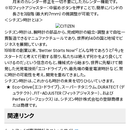
月末のカレンダー修正を一切不要にしたカレンダー機能です。
フィットアジャスター：中留めボタンを押すことで、簡単にバンドの
長さを3段階（最大約7mm）の微調整が可能です。
＜シチズン時計とは＞
シチズン時計は、腕時計の部品から、完成時計の組立・調整まで自社一
貫製造できるマニュファクチュールであり、世界約140の国と地域でビ
ジネスを展開しています。
1918年の創業以来、“Better Starts Now”「どんな時であろうと『今』を
スタートだと考えて行動する限り、私たちは絶えず何かをより良くして
いけるのだ」という信念のもと、機械式から始まり、世界に先駆けて開
発した光発電技術「エコ・ドライブ」や、最先端の衛星電波時計など、常
に時計の可能性を考え、開発を重ねてきました。
シチズン時計は、これからも時計の未来を切りひらいていきます。
Eco-Drive(エコ・ドライブ)、スーパーチタニウム、DURATECT（デ
ュラテクト）、FIT-ADJUSTER（フィットアジャスター）、および
Perfex（パーフェックス）は、シチズン時計株式会社の登録商標ま
たは商標です。
関連リンク