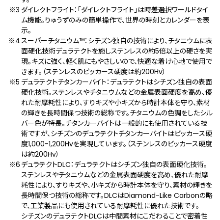
ダイレクトフライト：「ダイレクトフライト」は時差選択ワールドタイ
ム機能。りゅうずのみの簡単操作で、世界の時刻とカレンダーを表
示。
スーパーチタニウム™：シチズン独自の技術により、チタニウムに表
面硬化技術デュラテクトを施しステンレスの約5倍以上の硬さを実
現。キズに強く、軽く肌にもやさしいので、快適な着け心地で使用で
きます。（ステンレスのビッカース硬度は約200Hv）
デュラテクトチタンカーバイト：デュラテクトはシチズン独自の表面
硬化技術。ステンレスやチタニウムなどの金属表面硬度を高め、優
れた耐摩耗性により、すりキズや小キズから時計本体を守り、素材
の輝きを長時間保つ技術の総称です。チタニウムの色調をしたシル
バー色が特長。チタンカーバイトは一般的にも使用されている技
術ですが、シチズンのデュラテクトチタンカーバイトはビッカース硬
度1,000-1,200Hvを実現しています。（ステンレスのビッカース硬度
は約200Hv）
デュラテクトDLC：デュラテクトはシチズン独自の表面硬化技術。
ステンレスやチタニウムなどの金属表面硬度を高め、優れた耐摩
耗性により、すりキズや、小キズから時計本体を守り、素材の輝きを
長時間保つ技術の総称です。DLCはDiamond-Like Carbonの略
で、工業製品にも使用されている耐摩耗性に優れた技術です。
シチズンのデュラテクトDLCは中間素材にこだわることで密着性