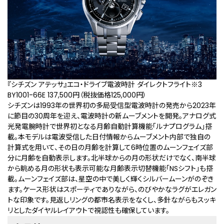
『シチズン アテッサ』エコ・ドライブ電波時計 ダイレクトフライト
※3
BY1001-66E 137,500円（税抜価格125,000円）
シチズンは1993年の世界初の多局受信型電波時計の発売から2023年
に節目の30周年を迎え、電波時計の新ムーブメントを開発。アナログ式
光発電腕時計で世界初となる月齢自動計算機能「ルナプログラム」搭
載。本モデルは電波受信した日付情報からムーブメント内部で独自の
計算式を用いて、その日の月齢を計算して6時位置のムーンフェイズ部
分に月齢を自動表示します。北半球からの月の形状だけでなく、南半球
から眺める月の形状も表示可能な月齢表示切替機能「NSシフト」も搭
載。ムーンフェイズ部は、星空の中で美しく輝くシルバームーンがのぞき
ます。ケース形状はスポーティでありながら、のびやかなラグがエレガン
トな印象です。見返しリングの都市名表示をなくし、多針ながらもスッキ
リとしたダイヤルレイアウトで視認性も確保しています。