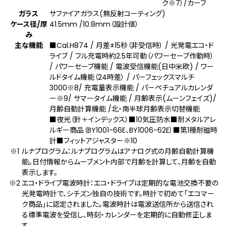
ク
※7
）/カーフ
ガラス
サファイアガラス(無反射コーティング)
ケース径/厚
41.5mm /10.8mm（設計値）
み
主な機能
■Cal.H874 / 月差±15秒（非受信時） / 光発電エコ・ド
ライブ / フル充電時約2.5年可動（パワーセーブ作動時）
/ パワーセーブ機能 / 電波受信機能(⽇中⽶欧) / ワー
ルドタイム機能（24時差） / パーフェックスマルチ
3000
※8
/ 充電量表示機能 / パーペチュアルカレンダ
ー
※9
/ サマータイム機能 / 月齢表示(ムーンフェイズ)/
月齢自動計算機能 /北・南半球月齢表示切替機能
■夜光（針＋インデックス）■10気圧防水■耐メタルアレ
ルギー商品（BY1001-66E、BY1006-62E）■第1種耐磁時
計■フィットアジャスター
※10
ルナプログラム：ルナプログラムはアナログ式の月齢自動計算機
能。日付情報からムーブメント内部で月齢を計算して、月齢を自動
表示します。
エコ・ドライブ電波時計：エコ・ドライブは定期的な電池交換不要の
光発電時計で、シチズン独自の技術です。時計で初めて「エコマー
ク商品」に認定されました。電波時計は電波送信所から送信され
る標準電波を受信し、時刻・カレンダーを定期的に自動修正しま
す。