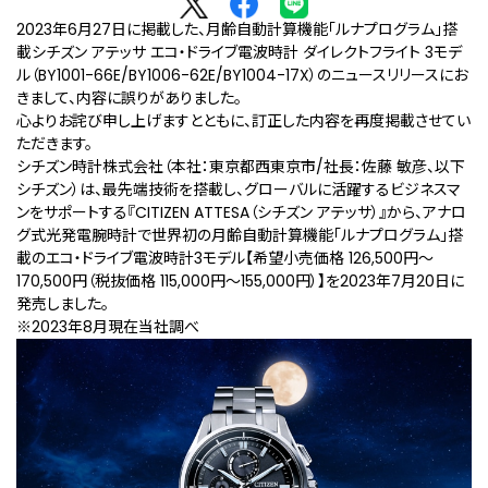
2023年6月27日に掲載した、月齢自動計算機能「ルナプログラム」搭
載シチズン アテッサ エコ・ドライブ電波時計 ダイレクトフライト 3モデ
ル（BY1001-66E/BY1006-62E/BY1004-17X）のニュースリリースにお
きまして、内容に誤りがありました。
心よりお詫び申し上げますとともに、訂正した内容を再度掲載させてい
ただきます。
シチズン時計株式会社（本社：東京都西東京市/社長：佐藤 敏彦、以下
シチズン）は、最先端技術を搭載し、グローバルに活躍するビジネスマ
ンをサポートする『CITIZEN ATTESA（シチズン アテッサ）』から、アナロ
グ式光発電腕時計で世界初の月齢自動計算機能「ルナプログラム」搭
載のエコ・ドライブ電波時計3モデル【希望小売価格 126,500円～
170,500円（税抜価格 115,000円～155,000円）】を2023年7月20日に
発売しました。
※2023年8月現在当社調べ