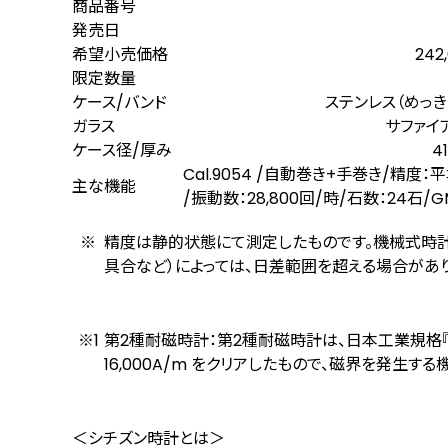
商品番号
発売日
希望小売価格
242
限定数量
ケース/バンド
ステンレス（めっ
ガラス
サファイ
ケース径/厚み
4
Cal.9054 /自動巻き+手巻き/精度：
主な機能
/振動数：28,800回/時/石数：2
精度は静的状態にて測定したものです。機械式時計
具合など）によっては、日差範囲を超える場合があり
第2種耐磁時計：第2種耐磁時計は、日本工業規格『J
16,000A/m をクリアしたもので、磁界を発生
＜シチズン時計とは＞