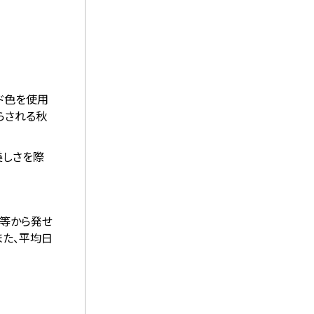
ド色を使用
らされる秋
美しさを際
ト等から発せ
また、平均日