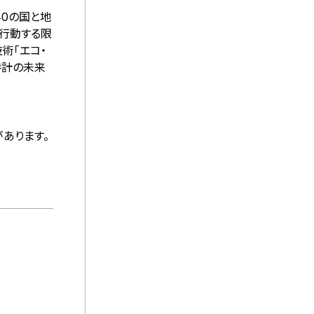
40の国と地
えて行動する限
術「エコ・
時計の未来
あります。