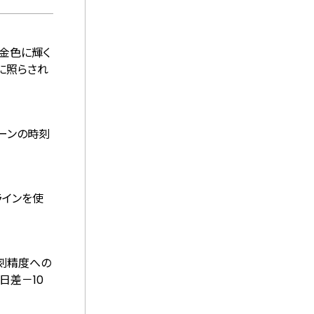
金色に輝く
に照らされ
ーンの時刻
ラインを使
刻精度への
日差－10