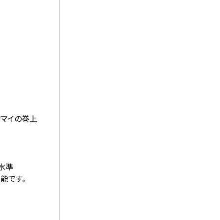
ンマイの巻上
証水準
能です。