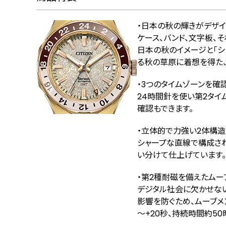
・日本の秋の輝きがデザ
ケース、バンド、文字板、
日本の秋のイメージと「シ
る秋の草原に着想を得た
・3つのタイムゾーンを確
24時間針を使い第2タイ
確認もできます。
・立体的で力強い2体構造
シャープな直線で構成さ
い分けて仕上げています。
・第2種耐磁を備えたムー
デジタル社会に欠かせな
影響を防ぐため、ムーブメ
～+20秒、持続時間約5