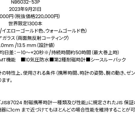
NB6032-53P
2023年9月21日
,000円（税抜価格220,000円）
世界限定1300本
き/イエローゴールド色、ウォームゴールド色）
アガラス（両面無反射コーティング）
1.0mm /13.5 mm（設計値）
平均日差：－10～+20秒
※
/持続時間約50時間（最大巻上時）
4石/GMT機能 ■10気圧防水■第2種耐磁時計■シースルーバック
の特性上、使用される条件（携帯時間、時計の姿勢、腕の動き、ゼ
ます。
ISB7024 耐磁携帯時計一種類及び性能』に規定されたJIS 保
する機器に1cm まで近づけてもほとんどの場合性能を維持することが可