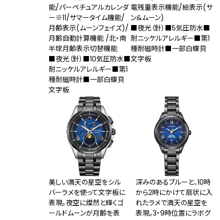
能/パーペチュアルカレンダ
電残量表示機能/絵表示(サ
ー
※11
/サマータイム機能/
ン&ムーン)
月齢表示(ムーンフェイズ)/
■夜光（針）■5気圧防水■
月齢自動計算機能 /北・南
耐ニッケルアレルギー■第1
半球月齢表示切替機能
種耐磁時計■一部白蝶貝
■夜光（針）■10気圧防水■
文字板
耐ニッケルアレルギー■第1
種耐磁時計■一部白蝶貝
文字板
美しい満天の星空をシル
深みのあるブルーと、10時
バーラメを使って文字板に
から2時にかけて扇状に入
表現。夜空に燦然と輝くゴ
れたラメで満天の星空を
ールドムーンが月齢を表
表現。3・9時位置にラボグ