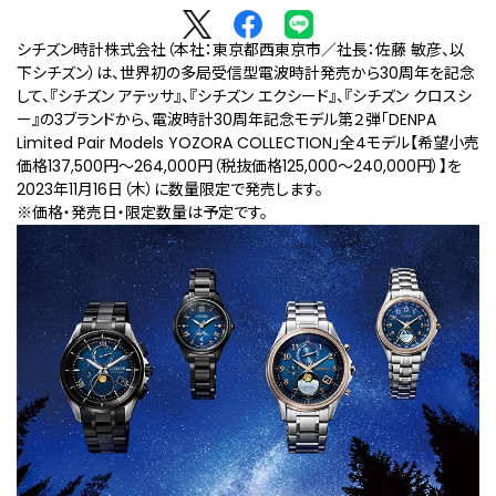
シチズン時計株式会社（本社：東京都西東京市／社長：佐藤 敏彦、以
下シチズン）は、世界初の多局受信型電波時計発売から30周年を記念
して、『シチズン アテッサ』、『シチズン エクシード』、『シチズン クロスシ
ー』の3ブランドから、電波時計30周年記念モデル第２弾「DENPA
Limited Pair Models YOZORA COLLECTION」全4モデル【希望小売
価格137,500円～264,000円（税抜価格125,000～240,000円）】を
2023年11月16日（木）に数量限定で発売します。
※価格・発売日・限定数量は予定です。