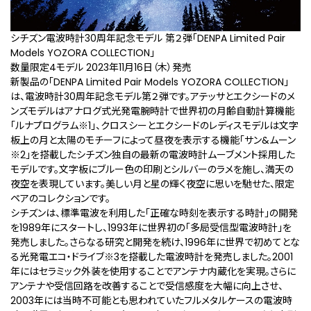
シチズン電波時計30周年記念モデル 第２弾「DENPA Limited Pair
Models YOZORA COLLECTION」
数量限定4モデル 2023年11月16日（木）発売
新製品の「DENPA Limited Pair Models YOZORA COLLECTION」
は、電波時計30周年記念モデル第２弾です。アテッサとエクシードのメ
ンズモデルはアナログ式光発電腕時計で世界初の月齢自動計算機能
「ルナプログラム
※1
」、クロスシーとエクシードのレディスモデルは文字
板上の月と太陽のモチーフによって昼夜を表示する機能「サン&ムーン
※2
」を搭載したシチズン独自の最新の電波時計ムーブメント採用した
モデルです。文字板にブルー色の印刷とシルバーのラメを施し、満天の
夜空を表現しています。美しい月と星の輝く夜空に思いを馳せた、限定
ペアのコレクションです。
シチズンは、標準電波を利用した「正確な時刻を表示する時計」の開発
を1989年にスタートし、1993年に世界初の「多局受信型電波時計」を
発売しました。さらなる研究と開発を続け、1996年に世界で初めてとな
る光発電エコ・ドライブ
※3
を搭載した電波時計を発売しました。2001
年にはセラミック外装を使用することでアンテナ内蔵化を実現。さらに
アンテナや受信回路を改善することで受信感度を大幅に向上させ、
2003年には当時不可能とも思われていたフルメタルケースの電波時