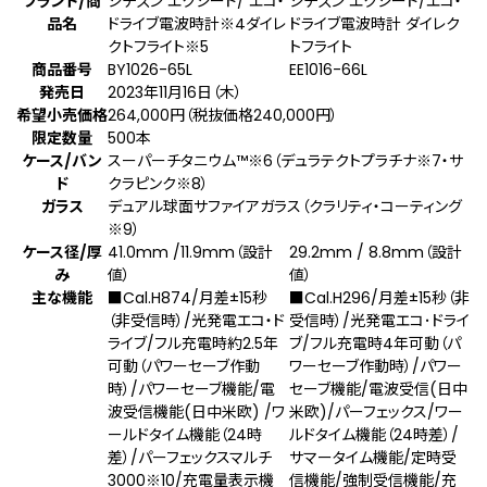
ブランド/商
シチズン エクシード/ エコ・
シチズン エクシード/エコ・
品名
ドライブ電波時計
※4
ダイレ
ドライブ電波時計 ダイレク
クトフライト
※5
トフライト
商品番号
BY1026-65L
EE1016-66L
発売日
2023年11月16日（木）
希望小売価格
264,000円（税抜価格240,000円）
限定数量
500本
ケース/バン
スーパーチタニウム™
※6
（デュラテクトプラチナ
※7
・サ
ド
クラピンク
※8
）
ガラス
デュアル球面サファイアガラス（クラリティ・コーティング
※9
）
ケース径/厚
41.0mm /11.9mm（設計
29.2mm / 8.8mm（設計
み
値）
値）
主な機能
■Cal.H874/月差±15秒
■Cal.H296/月差±15秒（非
（非受信時）/光発電エコ・ド
受信時）/光発電エコ･ドライ
ライブ/フル充電時約2.5年
ブ/フル充電時4年可動（パ
可動（パワーセーブ作動
ワーセーブ作動時）/パワー
時）/パワーセーブ機能/電
セーブ機能/電波受信(日中
波受信機能(⽇中⽶欧) /ワ
米欧)/パーフェックス/ワー
ールドタイム機能（24時
ルドタイム機能（24時差）/
差）/パーフェックスマルチ
サマータイム機能/定時受
3000
※10
/充電量表示機
信機能/強制受信機能/充