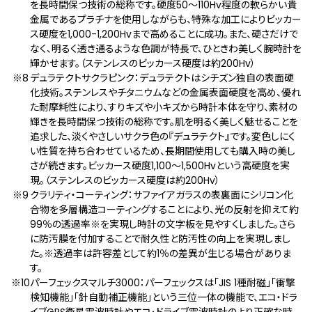
を長時間保つ技術の総称です。硬度50～110Hv程度の軟らかい貴
金属であるプラチナを使用しながらも、特殊な加工によりビッカー
ス硬度を1,000-1,200Hvまで高めることに成功。また、硬さだけで
なく、明るく透き通るような色調が特長で、ひときわ美しく腕時計を
輝かせます。（ステンレスのビッカース硬度は約200Hv）
デュラテクトサクラピンク：デュラテクトはシチズン独自の表面硬
化技術。ステンレスやチタニウムなどの金属表面硬度を高め、優れ
た耐摩耗性により、すりキズや小キズから時計本体を守り、素材の
輝きを長時間保つ技術の総称です。肌を明るく美しく魅せることを
追求した、淡くやさしいサクラ色の『デュラテクト』です。変色しにく
い性質を持ち合わせているため、長期間使用しても購入時の美し
さが続きます。ビッカース硬度1,100～1,500Hvという高硬度を実
現。（ステンレスのビッカース硬度は約200Hv）
クラリティ・コーティング：サファイアガラスの表裏⾯にシリコン化
合物を多層構造コーティングすることにより、光の反射を抑えて約
99％の透過率※を実現し時計の文字板を見やすくしました。さら
に防汚膜を付加することで耐久性と防汚性の向上を実現しまし
た。※透過率は許容差として約1％の差異が生じる場合がありま
す。
パーフェックスマルチ3000：パーフェックスは「JIS 1種耐磁」「衝撃
検知機能」「針自動補正機能」という三位一体の機能で、エコ・ドラ
イブGPS衛星電波時計やエコ･ドライブ電波時計のより正確な時