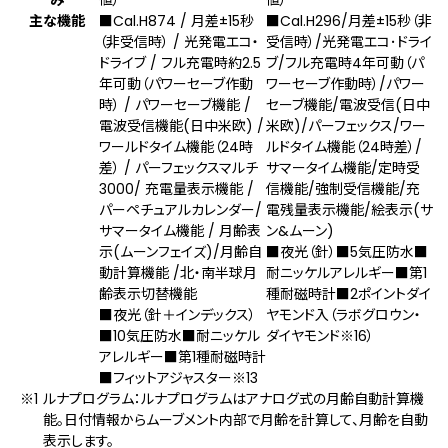
主な機能
■Cal.H874 / 月差±15秒
■Cal.H296/月差±15秒（非
（非受信時） / 光発電エコ・
受信時）/光発電エコ･ドライ
ドライブ / フル充電時約2.5
ブ/フル充電時4年可動（パ
年可動（パワーセーブ作動
ワーセーブ作動時）/パワー
時） / パワーセーブ機能 /
セーブ機能/電波受信(日中
電波受信機能(⽇中⽶欧) /
米欧)/パーフェックス/ワー
ワールドタイム機能（24時
ルドタイム機能（24時差）/
差） / パーフェックスマルチ
サマータイム機能/定時受
3000/ 充電量表示機能 /
信機能/強制受信機能/充
パーペチュアルカレンダー/
電残量表示機能/絵表示(サ
サマータイム機能 / 月齢表
ン&ムーン)
示(ムーンフェイズ)/月齢自
■夜光（針）■5気圧防水■
動計算機能 /北・南半球月
耐ニッケルアレルギー■第1
齢表示切替機能
種耐磁時計■2ポイントダイ
■夜光（針＋インデックス）
ヤモンド入（ラボグロウン・
■10気圧防水■耐ニッケル
ダイヤモンド
※16
）
アレルギー■第1種耐磁時計
■フィットアジャスター
※13
ルナプログラム：ルナプログラムはアナログ式の月齢自動計算機
能。日付情報からムーブメント内部で月齢を計算して、月齢を自動
表示します。