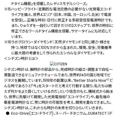
ドタイム機能」を搭載したレディスモデルシリーズ。
ハッピーフライト：定期的な電池交換の必要がない光発電エコ・ド
ライブを備え、世界4エリア（日本、中国、ヨーロッパ、北米）で電波
を受信し、正確な時刻・日付に修正する多局受信型電波時計です。
また、りゅうずを一段引いて回すだけの2ステップで、世界の時刻に
修正できるワールドタイム機能を搭載、サマータイムにも対応して
います。
ラボグロウン・ダイヤモンド：天然ダイヤモンドと同じ硬さ・輝きを
持つ、地球ではなく100%ラボから生まれた、環境、安全、労働基準
に最大限の考慮をして作られたエシカルなダイヤモンドです。
＜シチズン時計とは＞
シチズン時計は、腕時計の部品から、完成時計の組立・調整まで自社一
貫製造できるマニュファクチュールであり、世界約140の国と地域でビ
ジネスを展開しています。1918年の創業以来、“Better Starts Now”「ど
んな時であろうと『今』をスタートだと考えて行動する限り、私たちは絶
えず何かをより良くしていけるのだ」という信念のもと、機械式から始ま
り、世界に先駆けて開発した光発電技術「エコ・ドライブ」や、最先端の
衛星電波時計など、常に時計の可能性を考え、開発を重ねてきました。
シチズン時計は、これからも時計の未来を切りひらいていきます。
Eco-Drive(エコ・ドライブ)、スーパーチタニウム、DURATECT（デ