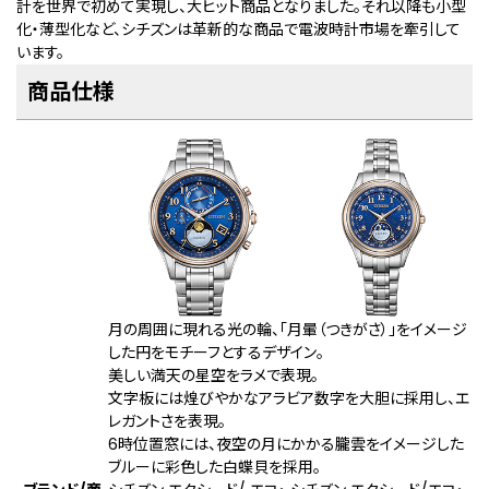
計を世界で初めて実現し、大ヒット商品となりました。それ以降も小型
化・薄型化など、シチズンは革新的な商品で電波時計市場を牽引して
います。
商品仕様
月の周囲に現れる光の輪、「月暈（つきがさ）」をイメージ
した円をモチーフとするデザイン。
美しい満天の星空をラメで表現。
文字板には煌びやかなアラビア数字を大胆に採用し、エ
レガントさを表現。
6時位置窓には、夜空の月にかかる朧雲をイメージした
ブルーに彩色した白蝶貝を採用。