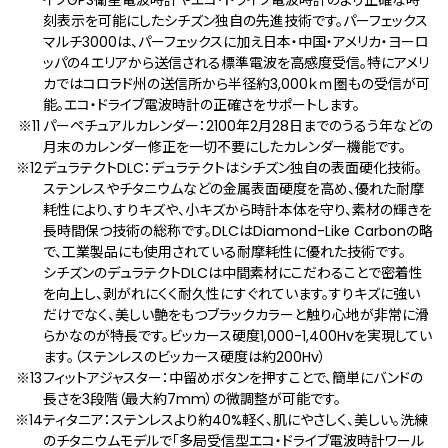
刻表示を可能にしたシチズン独自の先進技術です。パーフェックス
マルチ3000は、パーフェックスに加え日本・中国・アメリカ・ヨーロ
ッパの４エリアから送信される標準電波を高感度受信。特にアメリ
カではコロラド州の送信所から半径約3,000ｋｍ圏もの受信が可
能。エコ・ドライブ電波時計の正確さをサポートします。
パーペチュアルカレンダー：2100年2月28日までのうるう年などの
月末のカレンダー修正を一切不要にしたカレンダー機能です。
デュラテクトDLC：デュラテクトはシチズン独自の表面硬化技術。
ステンレスやチタニウムなどの金属表面硬度を高め、優れた耐摩
耗性により、すりキズや、小キズから時計本体を守り、素材の輝きを
長時間保つ技術の総称です。DLCはDiamond-Like Carbonの略
で、工業製品にも使用されている耐摩耗性に優れた技術です。
シチズンのデュラテクトDLCは中間素材にこだわることで密着性
を向上し、剥がれにくく耐久性にすぐれています。すりキズに強い
だけでなく、美しい艶をもつブラックカラーと触り心地が非常に滑
らかなのが特長です。ビッカース硬度1,000-1,400Hvを実現してい
ます。（ステンレスのビッカース硬度は約200Hv）
フィットアジャスター：中留めボタンを押すことで、簡単にバンドの
長さを3段階（最大約7mm）の微調整が可能です。
ティタニア：ステンレスより約40%軽く、肌にやさしく、美しい。洗練
のチタニウムモデルで「多局受信型エコ・ドライブ電波時計ワール