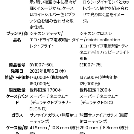
示。暗い夜空の中に星々が
ロウン・ダイヤモンドとカッ
輝くイメージから、ケース
トパーツ、植字を組み合わ
はライトシルバー色とブラ
せて光り輝く星をイメー
ック色を組み合わせた限
ジ。
定仕様。
ブランド/商
シチズン アテッサ/
シチズン クロスシ
品名
エコ・ドライブ電波時計 ダイ
ー/daichi collection
レクトフライト
エコ・ドライブ電波時計 ティ
タニア
※14
ハッピーフライト
※15
商品番号
BY1007-60L
EE1007-75L
発売日
2023年11月16日（木）
希望小売価格
176,000円（税抜価格
137,500円（税抜価格
160,000円）
125,000円）
限定数量
世界限定 1,700本
世界限定 1,200本
ケース/バン
スーパーチタニウム™
スーパーチタニウム™
ド
（デュラテクトプラチナ・
（デュラテクトDLC）
DLC
※12
）
ガラス
サファイアガラス（無反射コ
球面サファイアガラス（無反
ーティング）
射コーティング）
ケース径/厚
41.５mm / 10.8 mm（設計
29.0 mm / 8.8mm（設計
み
値）
値）