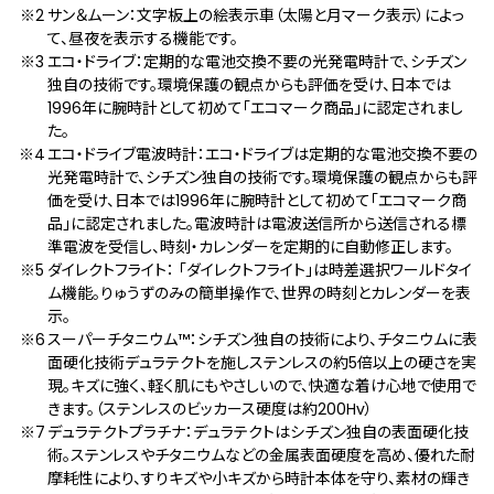
サン＆ムーン：文字板上の絵表示車（太陽と月マーク表示）によっ
て、昼夜を表示する機能です。
エコ・ドライブ：定期的な電池交換不要の光発電時計で、シチズン
独自の技術です。環境保護の観点からも評価を受け、日本では
1996年に腕時計として初めて「エコマーク商品」に認定されまし
た。
エコ・ドライブ電波時計：エコ・ドライブは定期的な電池交換不要の
光発電時計で、シチズン独自の技術です。環境保護の観点からも評
価を受け、日本では1996年に腕時計として初めて「エコマーク商
品」に認定されました。電波時計は電波送信所から送信される標
準電波を受信し、時刻・カレンダーを定期的に自動修正します。
ダイレクトフライト： 「ダイレクトフライト」は時差選択ワールドタイ
ム機能。りゅうずのみの簡単操作で、世界の時刻とカレンダーを表
示。
スーパーチタニウム™：シチズン独自の技術により、チタニウムに表
面硬化技術デュラテクトを施しステンレスの約5倍以上の硬さを実
現。キズに強く、軽く肌にもやさしいので、快適な着け心地で使用で
きます。（ステンレスのビッカース硬度は約200Hv）
デュラテクトプラチナ：デュラテクトはシチズン独自の表面硬化技
術。ステンレスやチタニウムなどの金属表面硬度を高め、優れた耐
摩耗性により、すりキズや小キズから時計本体を守り、素材の輝き