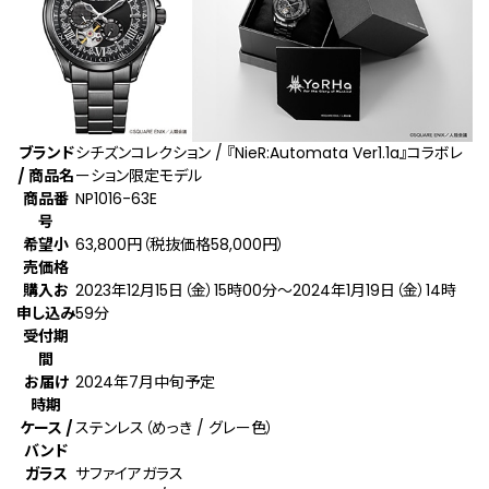
ブランド
シチズンコレクション / 『NieR:Automata Ver1.1a』コラボレ
/ 商品名
ーション限定モデル
商品番
NP1016-63E
号
希望小
63,800円（税抜価格58,000円）
売価格
購入お
2023年12月15日（金）15時00分～2024年1月19日（金）14時
申し込み
59分
受付期
間
お届け
2024年7月中旬予定
時期
ケース /
ステンレス（めっき / グレー色）
バンド
ガラス
サファイアガラス