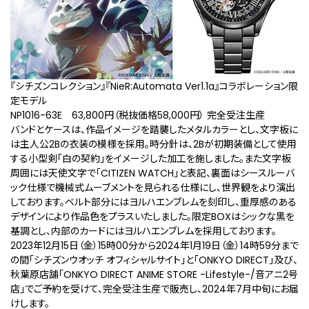
『シチズンコレクション』『NieR:Automata Ver1.1a』コラボレーション限
定モデル
NP1016-63E 63,800円（税抜価格58,000円） 完全受注生産
バンドとケースは、作品イメージを踏襲したメタルカラーとし、文字板に
は主人公2Bの衣装の模様を採用。時分針は、2Bが初期装備として使用
する小型剣「白の契約」をイメージした加工を施しました。また文字板
周囲には天使文字で「CITIZEN WATCH」と表記、裏面はシースルーバ
ック仕様で機械式ムーブメントを見られる仕様にし、世界観をより演出
しております。ベルト部分にはヨルハエンブレムを刻印し、重厚感のある
デザインにより作品色をプラスいたしました。限定BOXはシックな黒を
基調とし、内部のカードにはヨルハエンブレムを採用しております。
2023年12⽉15⽇（金）15時00分から2024年1月19日（金）14時59分まで
の間「シチズンウオッチ オフィシャルサイト」と「ONKYO DIRECT」及び、
秋葉原店舗「ONKYO DIRECT ANIME STORE -Lifestyle-/音アニ2号
店」でご予約を受けて、完全受注⽣産で販売し、2024年7月中旬にお届
けします。