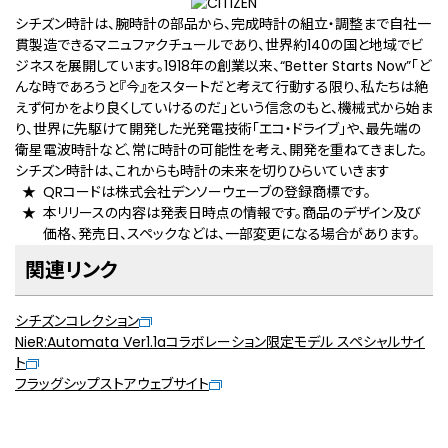
シチズン時計は、腕時計の部品から、完成時計の組立・調整まで自社一
貫製造できるマニュファクチュールであり、世界約140の国と地域でビ
ジネスを展開しています。1918年の創業以来、“Better Starts Now”「ど
んな時であろうと『今』をスタートだと考えて行動する限り、私たちは絶
えず何かをより良くしていけるのだ」という信念のもと、機械式から始ま
り、世界に先駆けて開発した光発電技術「エコ・ドライブ」や、最先端の
衛星電波時計など、常に時計の可能性を考え、開発を重ねてきました。
シチズン時計は、これからも時計の未来を切りひらいていきます
QRコードは株式会社デンソーウェーブの登録商標です。
本リリースの内容は発表日時点の情報です。商品のデザイン及び
価格、発売日、スペックなどは、一部変更になる場合があります。
関連リンク
シチズンコレクション
NieR:Automata Ver1.1aコラボレーション限定モデル スペシャルサイ
ト
フラッグシップストアウェブサイト