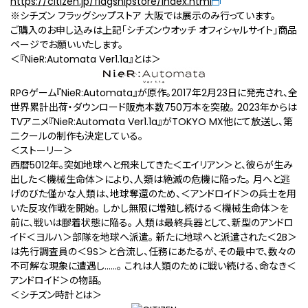
https://citizen.jp/flagshipstore/index.html
※シチズン フラッグシップストア 大阪では展示のみ行っています。
ご購入のお申し込みは上記「シチズンウオッチ オフィシャルサイト」商品
ページでお願いいたします。
＜『NieR:Automata Ver1.1a』とは＞
RPGゲーム『NieR:Automata』が原作。2017年2月23日に発売され、全
世界累計出荷・ダウンロード販売本数750万本を突破。 2023年からは
TVアニメ『NieR:Automata Ver1.1a』がTOKYO MX他にて放送し、第
二クールの制作も決定している。
＜ストーリー＞
西暦5012年。突如地球へと飛来してきた＜エイリアン＞と、彼らが生み
出した＜機械生命体＞により、人類は絶滅の危機に陥った。 月へと逃
げのびた僅かな人類は、地球奪還のため、＜アンドロイド＞の兵士を用
いた反攻作戦を開始。 しかし無限に増殖し続ける＜機械生命体＞を
前に、戦いは膠着状態に陥る。 人類は最終兵器として、新型のアンドロ
イド＜ヨルハ＞部隊を地球へ派遣。 新たに地球へと派遣された＜2B＞
は先行調査員の＜9S＞と合流し、任務にあたるが、その最中で、数々の
不可解な現象に遭遇し……。 これは人類のために戦い続ける、命なき＜
アンドロイド＞の物語――。
＜シチズン時計とは＞