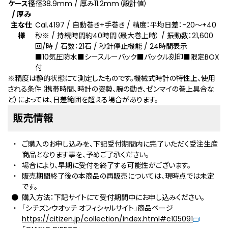
ケース径
径38.9mm / 厚み11.2mm（設計値）
/ 厚み
主な仕
Cal.4197 / 自動巻き+手巻き / 精度：平均日差：-20～+40
様
秒
※
/ 持続時間約40時間（最大巻上時） / 振動数：21,600
回/時 / 石数：21石 / 秒針停止機能 / 24時間表示
■10気圧防水■シースルーバック■バックル刻印■限定BOX
付
※精度は静的状態にて測定したものです。機械式時計の特性上、使用
される条件（携帯時間、時計の姿勢、腕の動き、ゼンマイの巻上具合な
ど）によっては、日差範囲を超える場合があります。
販売情報
ご購入のお申し込みを、下記受付期間内に完了いただく受注生産
商品となります事を、予めご了承ください。
場合により、早期に受付を終了する可能性がございます。
販売期間終了後の本商品の再販売については、現時点では未定
です。
購入方法：下記サイトにて受付期間中にお申し込みください。
「シチズンウオッチ オフィシャルサイト」商品ページ
https://citizen.jp/collection/index.html#c105091