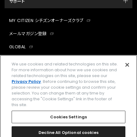
サポート
MY CITIZEN シチズンオーナーズクラブ
メールマガジン登録
GLOBAL
facebook
instagram
twitter
yout
We use cookies and related technologies on this site.
For more information about how we use cookies and
related technologies on this site, please see our
Privacy Policy
. Before continuing to browse this site,
please review your cookie settings and confirm your
企業情報
ご利用規約
selection. You can change them at any time by
accessing the "Cookie Settings" link in the footer of
プライバシーポリシー
Cookies Settings
this site.
特定商取引法に基づく表示
Cookies Settings
Amazon PayはAmazon.com, Inc.またはその関連会社の商標です。
楽天ペイは楽天株式会社の登録商標です。
Decline All Optional cookies