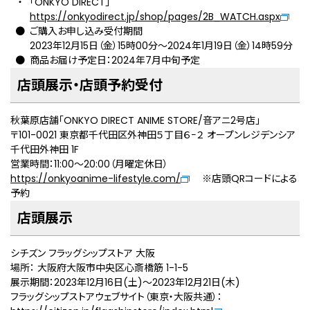
「ONKYO DIRECT」
https://onkyodirect.jp/shop/pages/2B_WATCH.aspx
ご購入お申し込み受付期間
2023年12月15日（金）15時00分～2024年1月19日（金）14時59分
商品お届け予定日：2024年7月中旬予定
店頭展示・店頭予約受付
秋葉原店舗「ONKYO DIRECT ANIME STORE/音アニ2号店」
〒101-0021 東京都千代田区外神田５丁目６−２ オープンレジデンシア
千代田外神田 1F
営業時間：11:00～20:00（月曜定休日）
https://onkyoanime-lifestyle.com/
※店頭QRコードによる
予約
店頭展示
シチズン フラッグシップストア 大阪
場所： 大阪府大阪市中央区心斎橋筋 1-1-5
展示期間：2023年12⽉16⽇(土)～2023年12⽉21⽇(木)
フラッグシップストアウェブサイト（東京・大阪共通）：