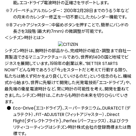
能。エコ・ドライブ電波時計の正確さをサポートします。
パーペチュアルカレンダー： 2100年2月28日までのうるう年など
の月末のカレンダー修正を一切不要にしたカレンダー機能です。
フィットアジャスター：中留めボタンを押すことで、簡単にバンドの
長さを3段階（最大約7mm）の微調整が可能です。
＜シチズン時計とは＞
シチズン時計は、腕時計の部品から、完成時計の組立・調整まで自社一
貫製造できるマニュファクチュールであり、世界約140の国と地域でビ
ジネスを展開しています。1918年の創業以来、“BETTER STARTS
NOW”「どんな時であろうと『今』をスタートだと考えて行動する限り、
私たちは絶えず何かをより良くしていけるのだ」という信念のもと、機械
式から始まり、世界に先駆けて開発した光発電技術「エコ・ドライブ」や、
最先端の衛星電波時計など、常に時計の可能性を考え、開発を重ねて
きました。シチズン時計は、これからも時計の未来を切りひらいていき
ます。
Eco-Drive(エコ・ドライブ)、スーパーチタニウム、DURATECT（デ
ュラテクト）、FIT-ADJUSTER（フィットアジャスター）、Direct
Flight(ダイレクトフライト)、Perfex（パーフェックス）、およびクラ
リティ・コーティングはシチズン時計株式会社の登録商標または商
標です。