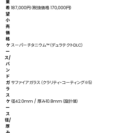
量
希
187,000円（税抜価格 170,000円）
望
小
売
価
格
ケ
スーパーチタニウム™（デュラテクトDLC）
ー
ス/
バ
ン
ド
ガ
サファイアガラス（クラリティ・コーティング
※5
）
ラ
ス
ケ
径42.0mm / 厚み10.8mm（設計値）
ー
ス
径/
厚
み