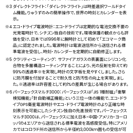
ダイレクトフライト：「ダイレクトフライト」は時差選択ワールドタイ
ム機能。りゅうずのみの簡単操作で、世界の時刻とカレンダーを表
示。
エコ・ドライブ電波時計：エコ・ドライブは定期的な電池交換不要の
光発電時計で、シチズン独自の技術です。環境保護の観点からも評
価を受け、日本では1996年に腕時計として初めて「エコマーク商
品」に認定されました。電波時計は電波送信所から送信される標
準電波を受信し、時刻・カレンダーを定期的に自動修正します。
クラリティ・コーティング： サファイアガラスの表裏⾯にシリコン化
合物を多層構造コーティングすることにより、光の反射を抑えて約
99%の透過率※を実現し時計の文字板を見やすくしました。さら
に防汚膜を付加することで耐久性と防汚性の向上を実現しまし
た。※透過率は許容差として約1%の差異が生じる場合があります。
パーフェックスマルチ3000：パーフェックスは「JIS 1種耐磁」「衝撃
検知機能」「針自動補正機能」という三位一体の機能で、エコ・ドラ
イブGPS衛星電波時計やエコ･ドライブ電波時計のより正確な時
刻表示を可能にしたシチズン独自の先進技術です。パーフェックス
マルチ3000は、パーフェックスに加え日本・中国・アメリカ・ヨーロ
ッパの4エリアから送信される標準電波を高感度受信。特にアメリ
カではコロラド州の送信所から半径約3,000km圏もの受信が可