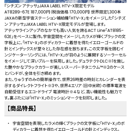
『シチズン アテッサ』JAXA LABEL HTV-X限定モデル
AT8289-67E 187,000円（税抜価格 170,000円）世界限定1,300本
JAXAの新型宇宙ステーション補給機「HTV-X」をイメージした『シチズ
ン アテッサ』JAXA LABEL HTV-X限定モデルが登場します。
アテッサラインアップのなかでも高い人気を誇るACT Line「AT8185-
62E」をベースに製作。宇宙空間をイメージしたラメが輝くブラックの文
字板上に、「HTV-X」のボディカラーに着想を得たイエローゴールドの
針とインデックスが堂々とした存在感を放ちます。この文字板を囲むイ
ンジケーターリングには、「HTV-X」が羽のように展開するソーラーセル
をイメージして深いブルーを採用しました。デュラテクトDLC
※1
を施し
た艶やかなブラックカラーが美しいスーパーチタニウム™
※2
のケース
とバンドが、全体を引き締めます。
また、りゅうずのみの簡単操作で、世界26時差の時刻とカレンダーを表
⽰するダイレクトフライト
※3
や、世界4エリア（日中米欧）の標準電波を
自動受信するエコ・ドライブ 電波時計
※4
など、高い機能性も魅力で
す。裏ぶたには「HTV-X」のミッションマークを刻印しました。
【商品特長】
宇宙空間を表現したラメの輝くブラックの文字板に「HTV-X」のボ
ディカラーに着想を得たイエローゴールドの針とインデックス。