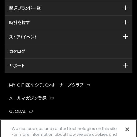
関連ブランド一覧
時計を探す
ストア/イベント
カタログ
サポート
MY CITIZEN シチズンオーナーズクラブ
メールマガジン登録
GLOBAL
facebook
instagram
twitter
yout
We use cookies and related technologies on this site.
For more information about how we use cookies and