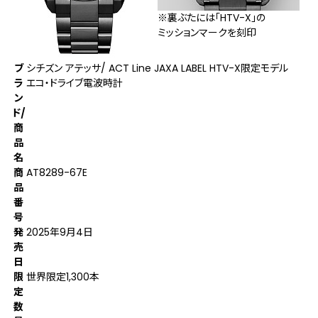
※裏ぶたには「HTV-X」の
ミッションマークを刻印
ブ
シチズン アテッサ/ ACT Line JAXA LABEL HTV-X限定モデル
ラ
エコ・ドライブ電波時計
ン
ド/
商
品
名
商
AT8289-67E
品
番
号
発
2025年9月4日
売
日
限
世界限定1,300本
定
数