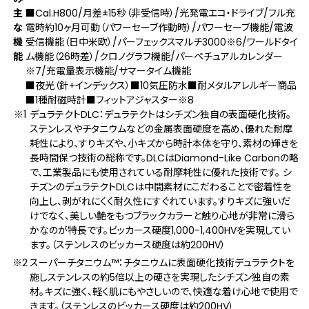
主
■Cal.H800/月差±15秒（非受信時）/光発電エコ・ドライブ/フル充
な
電時約10ヶ月可動（パワーセーブ作動時）/パワーセーブ機能/電波
機
受信機能（日中米欧）/パーフェックスマルチ3000
※6
/ワールドタイ
能
ム機能（26時差）/クロノグラフ機能/パーペチュアルカレンダー
※7
/充電量表示機能/サマータイム機能
■夜光（針+インデックス）■10気圧防水■耐メタルアレルギー商品
■1種耐磁時計■フィットアジャスター
※8
デュラテクトDLC：デュラテクトはシチズン独自の表面硬化技術。
ステンレスやチタニウムなどの金属表面硬度を高め、優れた耐摩
耗性により、すりキズや、小キズから時計本体を守り、素材の輝きを
長時間保つ技術の総称です。DLCはDiamond-Like Carbonの略
で、工業製品にも使用されている耐摩耗性に優れた技術です。 シ
チズンのデュラテクトDLCは中間素材にこだわることで密着性を
向上し、剥がれにくく耐久性にすぐれています。すりキズに強いだ
けでなく、美しい艶をもつブラックカラーと触り心地が非常に滑ら
かなのが特長です。ビッカース硬度1,000-1,400HVを実現してい
ます。（ステンレスのビッカース硬度は約200HV）
スーパーチタニウム™：チタニウムに表面硬化技術デュラテクトを
施しステンレスの約5倍以上の硬さを実現したシチズン独自の素
材。キズに強く、軽く肌にもやさしいので、快適な着け心地で使用で
きます。（ステンレスのビッカース硬度は約200HV）