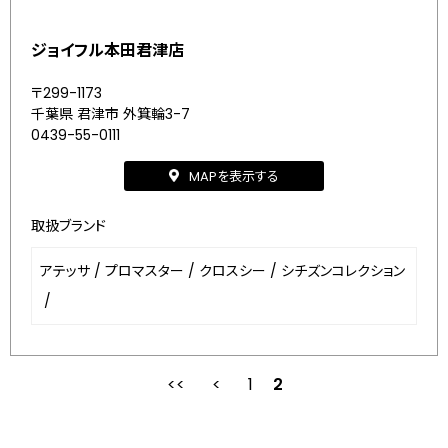
ジョイフル本田君津店
〒299-1173
千葉県 君津市 外箕輪3-7
0439-55-0111
MAPを表示する
取扱ブランド
アテッサ
/
プロマスター
/
クロスシー
/
シチズンコレクション
/
1
2
最初
前