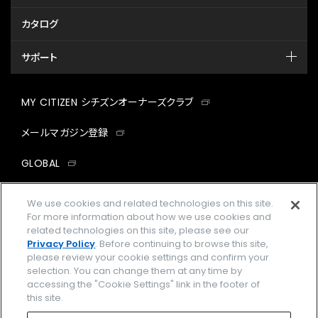
カタログ
サポート
MY CITIZEN シチズンオーナーズクラブ
メールマガジン登録
GLOBAL
facebook
instagram
twitter
yout
We use cookies and related technologies on this site.
For more information about how we use cookies and
related technologies on this site, please see our
Privacy Policy
. Before continuing to browse this site,
please review your cookie settings and confirm your
企業情報
ご利用規約
selection. You can change them at any time by
accessing the "Cookie Settings" link in the footer of
プライバシーポリシー
Cookies Settings
this site.