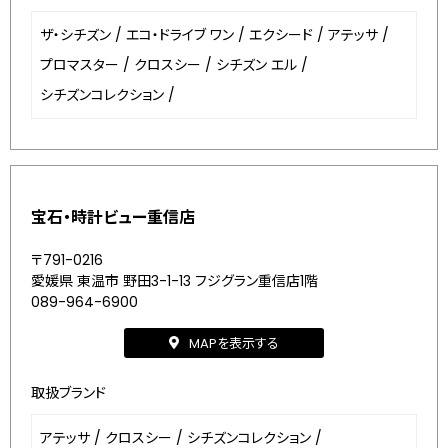
ザ・シチズン
/
エコ・ドライブ ワン
/
エクシード
/
アテッサ
/
プロマスター
/
クロスシー
/
シチズン エル
/
シチズンコレクション
/
宝石・時計ビュー重信店
〒791-0216
愛媛県 東温市 野田3-1-13 フジグラン重信店1階
089-964-6900
MAPを表示する
取扱ブランド
アテッサ
/
クロスシー
/
シチズンコレクション
/