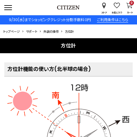
0
ストア
お気に入り
カート
9/30(水)までショッピングクレジット分割手数料０円
ご利用条件はこちら
トップページ
サポート
外装の操作
方位計
方位計
方位計機能の使い方(北半球の場合)